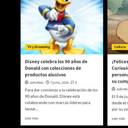
TV y Streaming
Cultura
Disney celebra los 90 años de
¡Felice
Donald con colecciones de
Curiosi
productos alusivos
persona
su cum
Jofe Melu
7 junio, 2024
0
Jofe Me
Para dar comienzo a la celebración de los
90 años de Donald, Disney está
El 9 de 
colaborando con marcas líderes para
desde el
lanzar...
por su vo
Leer
Le
Leer más
Leer más
más
m