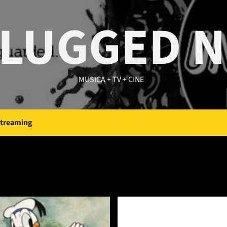
LUGGED 
MUSICA + TV + CINE
Streaming