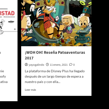
n
¡WOH OH! Reseña Patoaventuras
2017
yayogalindo
11 enero, 2021
0
nie
La plataforma de Disney Plus ha llegado
oofy
después de un largo tiempo de espera a
ativa
nuestro país y con ella...
Leer
Leer más
más
sobre
¡WOH
OH!