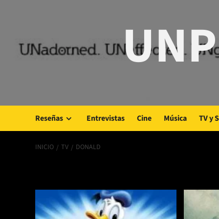
Saltar
UNP
al
contenido
Reseñas
Entrevistas
Cine
Música
TV y 
INICIO
TV
DONALD
Donald