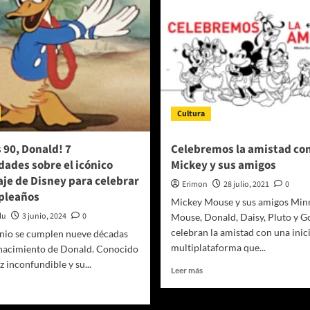
Cultura
s 90, Donald! 7
Celebremos la amistad co
dades sobre el icónico
Mickey y sus amigos
je de Disney para celebrar
Erimon
28 julio, 2021
0
pleaños
Mickey Mouse y sus amigos Min
lu
3 junio, 2024
0
Mouse, Donald, Daisy, Pluto y G
celebran la amistad con una inici
junio se cumplen nueve décadas
multiplataforma que...
 nacimiento de Donald. Conocido
z inconfundible y su...
Leer
Leer más
más
er
sobre
ás
Celebremos