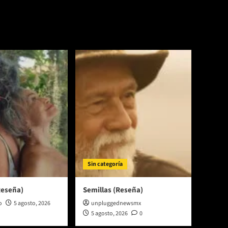
Reseña
Patoaventuras
2017
Sin categoría
Reseña)
Semillas (Reseña)
o
5 agosto, 2026
unpluggednewsmx
5 agosto, 2026
0