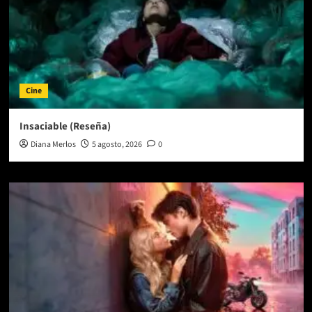
Cine
Insaciable (Reseña)
Diana Merlos
5 agosto, 2026
0