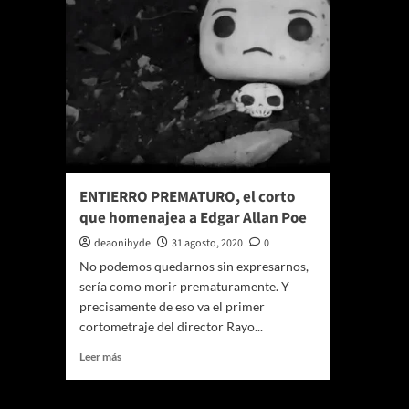
ENTIERRO PREMATURO, el corto
que homenajea a Edgar Allan Poe
deaonihyde
31 agosto, 2020
0
No podemos quedarnos sin expresarnos,
sería como morir prematuramente. Y
precisamente de eso va el primer
cortometraje del director Rayo...
Leer
Leer más
más
sobre
ENTIERRO