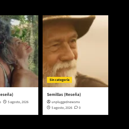
Sin categoría
Reseña)
Semillas (Reseña)
o
5 agosto, 2026
unpluggednewsmx
5 agosto, 2026
0