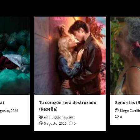
a)
Tu corazón será destrozado
Señoritas (
(Reseña)
agosto, 2026
Diego Carrill
0
unpluggednewsmx
5 agosto, 2026
0