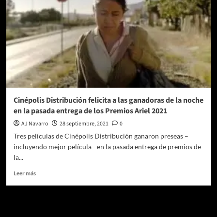
Cinépolis Distribución felicita a las ganadoras de la noche
en la pasada entrega de los Premios Ariel 2021
AJ Navarro
28 septiembre, 2021
0
Tres películas de Cinépolis Distribución ganaron preseas –
incluyendo mejor película - en la pasada entrega de premios de
la...
Leer
Leer más
más
sobre
Cinépolis
Distribución