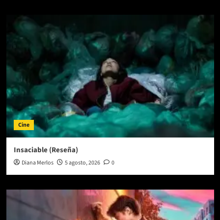
Cine
Insaciable (Reseña)
Diana Merlos
5 agosto, 2026
0