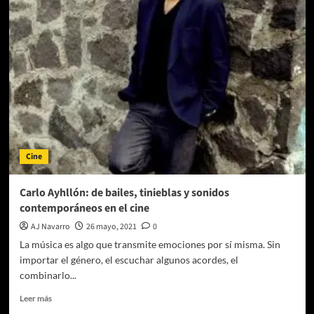
Distribución
acumula
32
nominaciones
en
la
entrega
de
los
Premios
Ariel
Cine
2021
Carlo Ayhllón: de bailes, tinieblas y sonidos
contemporáneos en el cine
AJ Navarro
26 mayo, 2021
0
La música es algo que transmite emociones por sí misma. Sin
importar el género, el escuchar algunos acordes, el
combinarlo...
Leer
Leer más
más