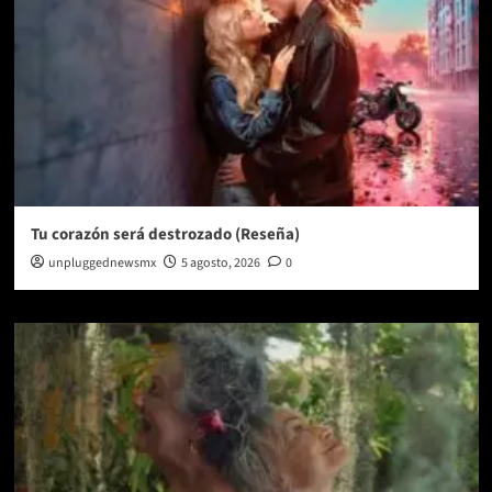
Tu corazón será destrozado (Reseña)
unpluggednewsmx
5 agosto, 2026
0