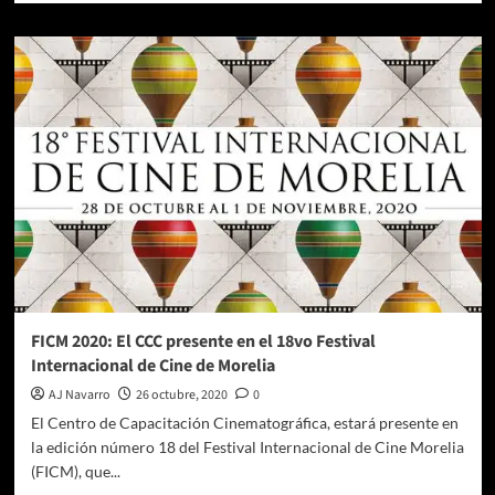
sobre
Carlo
Ayhllón:
de
bailes,
tinieblas
y
sonidos
contemporáneos
en
el
cine
FICM 2020: El CCC presente en el 18vo Festival
Internacional de Cine de Morelia
AJ Navarro
26 octubre, 2020
0
El Centro de Capacitación Cinematográfica, estará presente en
la edición número 18 del Festival Internacional de Cine Morelia
(FICM), que...