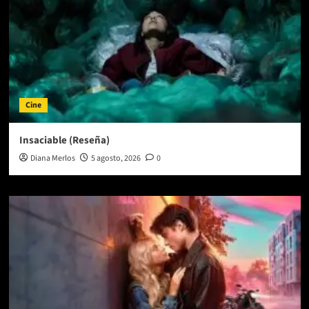
Cine
Insaciable (Reseña)
Diana Merlos
5 agosto, 2026
0