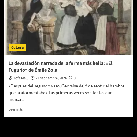
Cultura
La devastación narrada de la forma más bella: «El
Tugurio» de Émile Zola
Jofe Melu
21 septiembre, 2024
0
«Después del segundo vaso, Gervaise dejó de sentir el hambre
que la atormentaba». Las primeras veces son tantas que
indicar...
Leer
Leer más
más
sobre
La
Te pueden interesar
devastación