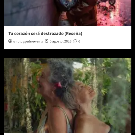
Tu corazón será destrozado (Reseña)
unpluggednewsmx
5 agosto, 2026
0