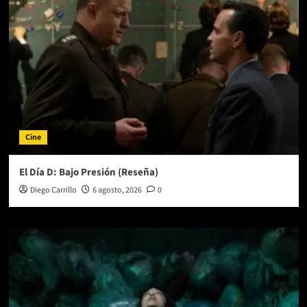
lo
que
depara
la
vejez
Cine
El Día D: Bajo Presión (Reseña)
Diego Carrillo
6 agosto, 2026
0