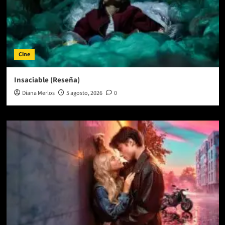
Cine
Insaciable (Reseña)
Diana Merlos
5 agosto, 2026
0