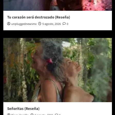
Tu corazón será destrozado (Reseña)
unpluggednewsmx
5 agosto, 2026
0
Señoritas (Reseña)