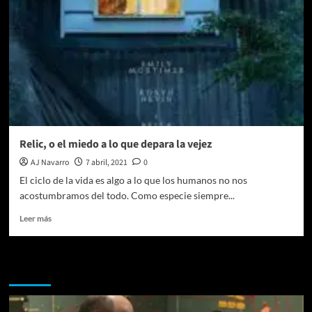
Relic, o el miedo a lo que depara la vejez
AJ Navarro
7 abril, 2021
0
El ciclo de la vida es algo a lo que los humanos no nos
acostumbramos del todo. Como especie siempre...
Leer
Leer más
más
sobre
Relic,
Te pueden interesar
o
el
miedo
a