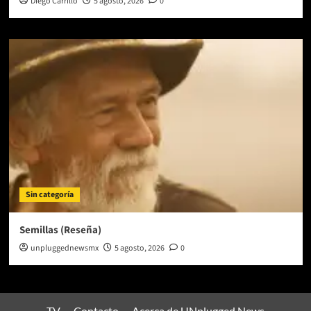
Diego Carrillo
5 agosto, 2026
0
Sin categoría
Semillas (Reseña)
unpluggednewsmx
5 agosto, 2026
0
TV
Contacto
Acerca de UNplugged News