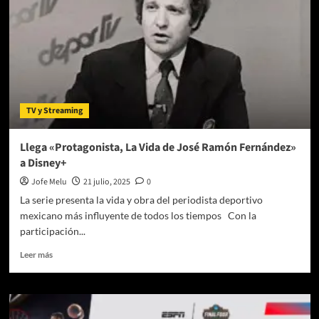
TV y Streaming
Llega «Protagonista, La Vida de José Ramón Fernández»
a Disney+
Jofe Melu
21 julio, 2025
0
La serie presenta la vida y obra del periodista deportivo
mexicano más influyente de todos los tiempos Con la
participación...
Leer
Leer más
más
sobre
Llega
«Protagonista,