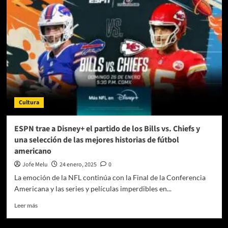
Game
del
March
Madness
2025
llega
a
ESPN
y
Disney+
Cultura
ESPN trae a Disney+ el partido de los Bills vs. Chiefs y
una selección de las mejores historias de fútbol
americano
Jofe Melu
24 enero, 2025
0
La emoción de la NFL continúa con la Final de la Conferencia
Americana y las series y películas imperdibles en...
Leer
Leer más
más
sobre