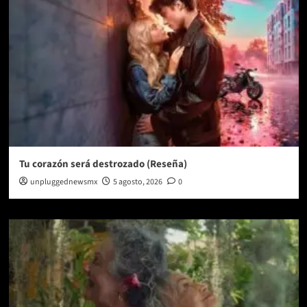
Tu corazón será destrozado (Reseña)
unpluggednewsmx
5 agosto, 2026
0