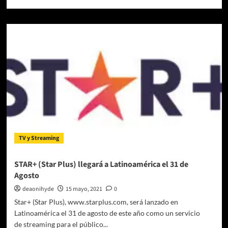
múltiples
más
contenidos
sobre
Star+
llega
a
Latinoamérica
el
31
de
agosto
con
exclusivas
películas,
series
TV y Streaming
y
deportes
de
STAR+ (Star Plus) llegará a Latinoamérica el 31 de
ESPN
Agosto
deaonihyde
15 mayo, 2021
0
Star+ (Star Plus), www.starplus.com, será lanzado en
Latinoamérica el 31 de agosto de este año como un servicio
de streaming para el público...