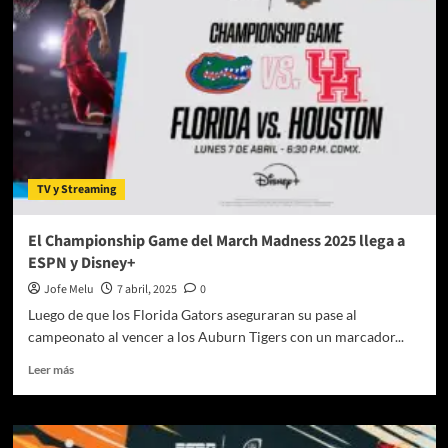
La
Vida
de
José
Ramón
Fernández»
a
Disney+
TV y Streaming
El Championship Game del March Madness 2025 llega a
ESPN y Disney+
Jofe Melu
7 abril, 2025
0
Luego de que los Florida Gators aseguraran su pase al
campeonato al vencer a los Auburn Tigers con un marcador...
Leer
Leer más
más
sobre
El
Championship