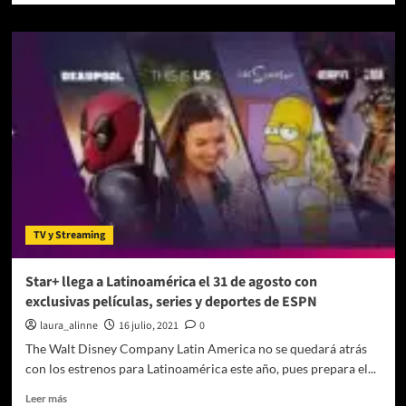
sobre
Sergio
“Kun”
Agüero
y
The
Walt
Disney
Company
Latin
America
firmaron
un
TV y Streaming
acuerdo
de
exclusividad
Star+ llega a Latinoamérica el 31 de agosto con
de
exclusivas películas, series y deportes de ESPN
largo
plazo
laura_alinne
16 julio, 2021
0
para
The Walt Disney Company Latin America no se quedará atrás
el
con los estrenos para Latinoamérica este año, pues prepara el...
desarrollo
de
Leer
Leer más