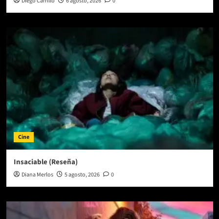
Diego Carrillo
6 agosto, 2026
0
Cine
Insaciable (Reseña)
Diana Merlos
5 agosto, 2026
0