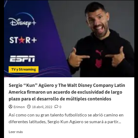
Peláez
regresa
al
equipo
de
especialistas
ESPN
TV y Streaming
Sergio “Kun” Agüero y The Walt Disney Company Latin
America firmaron un acuerdo de exclusividad de largo
plazo para el desarrollo de múltiples contenidos
Erimon
18 abril, 2022
0
Así como con su gran talento futbolístico se abrió camino en
diferentes latitudes, Sergio Kun Agüero se sumará a partir...
Leer
Leer más
más