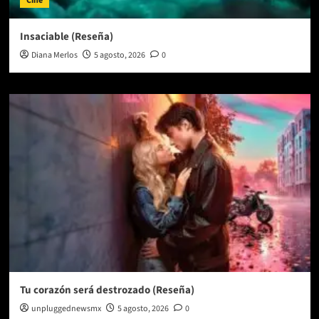
Cine
Insaciable (Reseña)
Diana Merlos
5 agosto, 2026
0
Tu corazón será destrozado (Reseña)
unpluggednewsmx
5 agosto, 2026
0