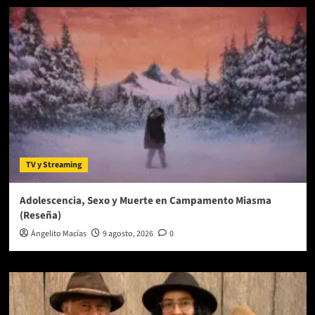
y
entra
al
mundo
de
las
plataformas
digitales
TV y Streaming
Adolescencia, Sexo y Muerte en Campamento Miasma
(Reseña)
Ángelito Macías
9 agosto, 2026
0