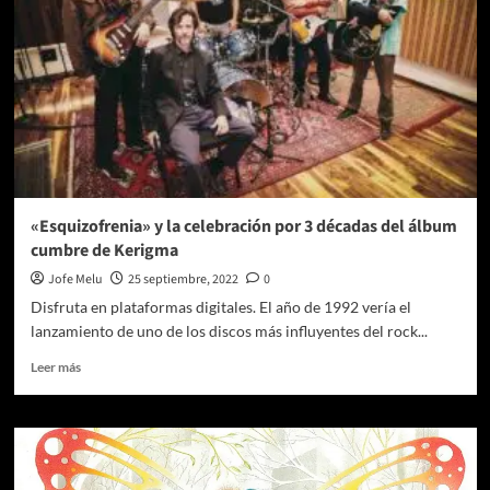
«Esquizofrenia» y la celebración por 3 décadas del álbum
cumbre de Kerigma
Jofe Melu
25 septiembre, 2022
0
Disfruta en plataformas digitales. El año de 1992 vería el
lanzamiento de uno de los discos más influyentes del rock...
Leer
Leer más
más
sobre
«Esquizofrenia»
y
la
celebración