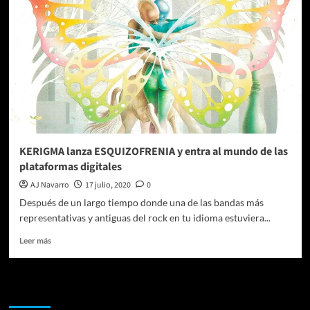
por
3
décadas
del
álbum
cumbre
de
Kerigma
KERIGMA lanza ESQUIZOFRENIA y entra al mundo de las
plataformas digitales
AJ Navarro
17 julio, 2020
0
Después de un largo tiempo donde una de las bandas más
representativas y antiguas del rock en tu idioma estuviera...
Leer
Leer más
más
sobre
KERIGMA
Te pueden interesar
lanza
ESQUIZOFRENIA