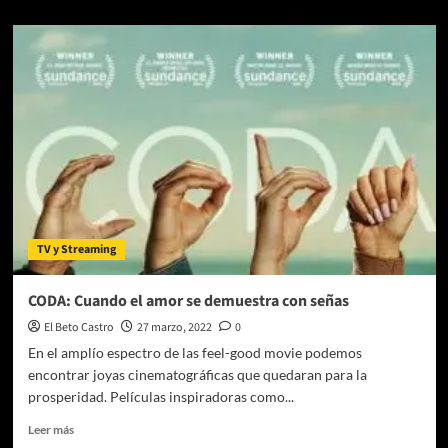
sobre
Eugenio
Derbez
protagoniza
la
película
original
«The
Valet»
que
llegará
el
20
TV y Streaming
de
mayo
en
CODA: Cuando el amor se demuestra con señas
exclusiva
El Beto Castro
27 marzo, 2022
0
a
Star+
En el amplío espectro de las feel-good movie podemos
encontrar joyas cinematográficas que quedaran para la
prosperidad. Películas inspiradoras como...
Leer
Leer más
más