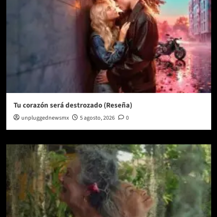
Tu corazón será destrozado (Reseña)
unpluggednewsmx
5 agosto, 2026
0