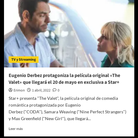
Valet»,
se
revelan
nuevas
imágenes
TV y Streaming
Eugenio Derbez protagoniza la película original «The
Valet» que llegará el 20 de mayo en exclusiva a Star+
Erimon
1 abril, 2022
0
Star+ presenta "The Valet", la película original de comedia
romántica protagonizada por Eugenio
Derbez ("CODA"), Samara Weaving ("Nine Perfect Strangers")
y Max Greenfield ("New Girl"), que llegará...
Leer
Leer más
más