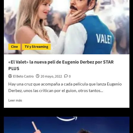
de
Eugenio
Derbez
que
conmueve
al
público
hasta
Cine
TV y Streaming
las
lágrimas
«El Valet» la nueva peli de Eugenio Derbez por STAR
PLUS
El Beto Castro
20 mayo, 2022
0
Hay una cruz que acompaña a cada película que lanza Eugenio
Derbez, unos las critican por el guion, otros tantos...
Leer
Leer más
más
sobre
«El
Valet»
la