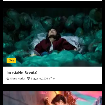
Cine
Insaciable (Reseña)
Diana Merlos
5 agosto, 2026
0