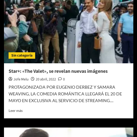
de
la
nueva
temporada
de
LOL
México!
Sin categoría
Star+: «The Valet», se revelan nuevas imágenes
Jofe Melu
20 abril, 2022
0
PROTAGONIZADA POR EUGENIO DERBEZ Y SAMARA
WEAVING, LA COMEDIA ROMÁNTICA LLEGARÁ EL 20 DE
MAYO EN EXCLUSIVA AL SERVICIO DE STREAMING....
Leer
Leer más
más
sobre
Star+:
«The