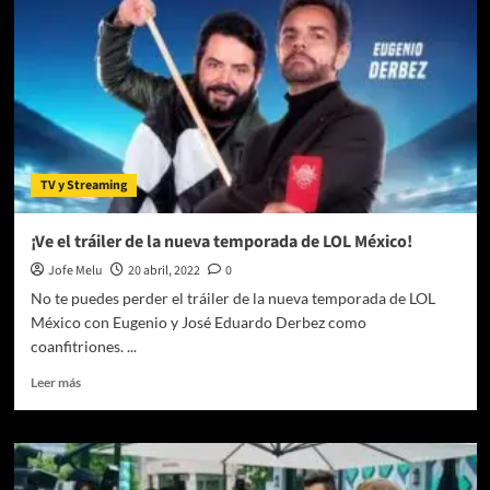
nueva
peli
de
Eugenio
Derbez
por
STAR
PLUS
TV y Streaming
¡Ve el tráiler de la nueva temporada de LOL México!
Jofe Melu
20 abril, 2022
0
No te puedes perder el tráiler de la nueva temporada de LOL
México con Eugenio y José Eduardo Derbez como
coanfitriones. ...
Leer
Leer más
más
sobre
¡Ve
el
tráiler