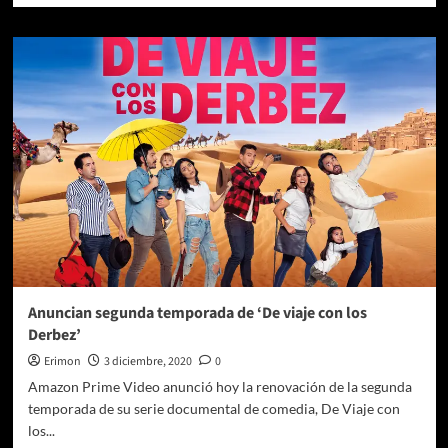
sobre
CODA:
Cuando
el
amor
se
demuestra
con
señas
Anuncian segunda temporada de ‘De viaje con los
Derbez’
Erimon
3 diciembre, 2020
0
Amazon Prime Video anunció hoy la renovación de la segunda
temporada de su serie documental de comedia, De Viaje con
los...