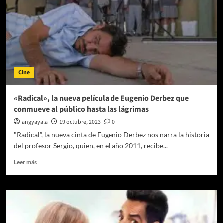
a
Cal
Butler
Cine
«Radical», la nueva película de Eugenio Derbez que
conmueve al público hasta las lágrimas
angyayala
19 octubre, 2023
0
"Radical”, la nueva cinta de Eugenio Derbez nos narra la historia
del profesor Sergio, quien, en el año 2011, recibe...
Leer
Leer más
más
sobre
«Radical»,
la
nueva
película