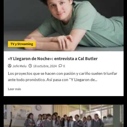
TV y Streaming
«Y Llegaron de Noche»: entrevista a Cal Butler
Jofe Melu
18 octubre, 2024
0
Los proyectos que se hacen con pasión y cariño suelen triunfar
ante todo pronóstico. Así pasa con "Y Llegaron de...
Leer
Leer más
más
sobre
«Y
Llegaron
de
Noche»:
entrevista