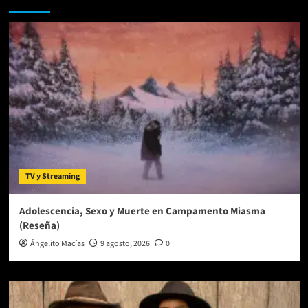
de
estreno
con
‘Evermore’,
su
segundo
álbum
en
2020
TV y Streaming
Adolescencia, Sexo y Muerte en Campamento Miasma
(Reseña)
Ángelito Macías
9 agosto, 2026
0