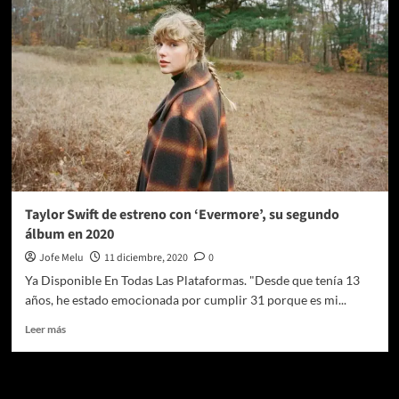
se
convierte
en
la
Embajadora
Global
del
Record
Store
Day
2022
Taylor Swift de estreno con ‘Evermore’, su segundo
álbum en 2020
Jofe Melu
11 diciembre, 2020
0
Ya Disponible En Todas Las Plataformas. "Desde que tenía 13
años, he estado emocionada por cumplir 31 porque es mi...
Leer
Leer más
más
sobre
Taylor
Te pueden interesar
Swift