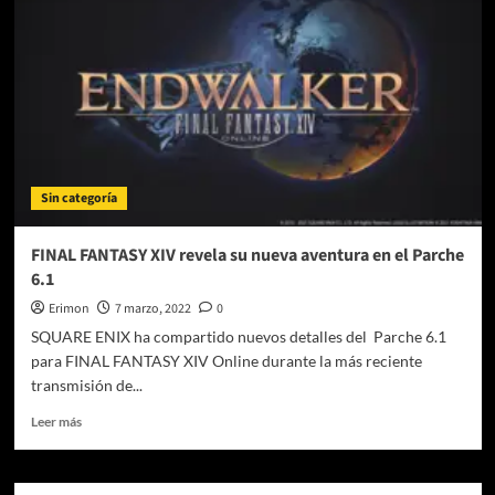
Remake:
el
regreso
que
redifinió
un
clásico
Sin categoría
FINAL FANTASY XIV revela su nueva aventura en el Parche
6.1
Erimon
7 marzo, 2022
0
SQUARE ENIX ha compartido nuevos detalles del Parche 6.1
para FINAL FANTASY XIV Online durante la más reciente
transmisión de...
Leer
Leer más
más
sobre
FINAL