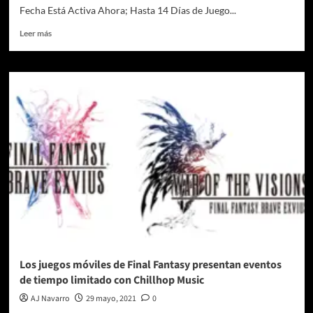
Fecha Está Activa Ahora; Hasta 14 Días de Juego...
Leer
Leer más
más
sobre
El
benchmark
oficial
de
Final
Fantasy
XIV:
Endwalker
es
lanzado
junto
a
la
ruta
de
Los juegos móviles de Final Fantasy presentan eventos
desarrollo
de tiempo limitado con Chillhop Music
del
próximo
AJ Navarro
29 mayo, 2021
0
contenido