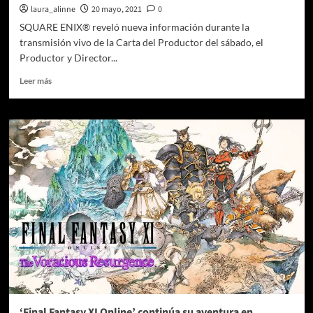
laura_alinne
20 mayo, 2021
0
SQUARE ENIX® reveló nueva información durante la
transmisión vivo de la Carta del Productor del sábado, el
Productor y Director...
Leer
Leer más
más
sobre
Nuevas
colaboraciones
de
Final
Fantasy:
desde
Fender
hasta
Citizen
‘Final Fantasy XI Online’ continúa su aventura en