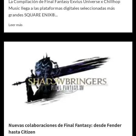
La Compilación de Final Fantasy Exvius Universe x Chillhop
Music llega a las plataformas digitales seleccionadas más
grandes SQUARE ENIX®...
Leer
Leer más
más
sobre
Los
juegos
móviles
de
Final
Fantasy
presentan
eventos
de
tiempo
limitado
con
Chillhop
Music
Nuevas colaboraciones de Final Fantasy: desde Fender
hasta Citizen