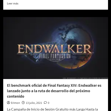
Leer
Leer más
más
sobre
Sephiroth,
el
héroe
legendario
de
Final
Fantasy
VII
Remake,
llega
a
Final
Fantasy
Brave
Exvius
El benchmark oficial de Final Fantasy XIV: Endwalker es
lanzado junto a la ruta de desarrollo del próximo
contenido
Erimon
13 julio, 2021
0
La Campaña de Inicio de Sesión Gratuito más Larga Hasta la