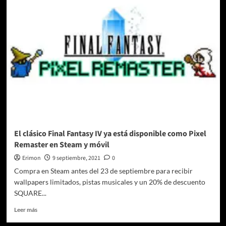
FANTASY
XIV
revela
su
nueva
aventura
en
el
Parche
6.1
El clásico Final Fantasy IV ya está disponible como Pixel
Remaster en Steam y móvil
Erimon
9 septiembre, 2021
0
Compra en Steam antes del 23 de septiembre para recibir
wallpapers limitados, pistas musicales y un 20% de descuento
SQUARE...
Leer
Leer más
más