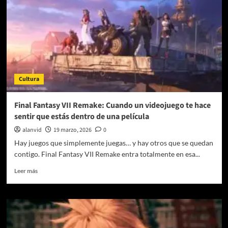
Cultura
Final Fantasy VII Remake: Cuando un videojuego te hace
sentir que estás dentro de una película
alanvid
19 marzo, 2026
0
Hay juegos que simplemente juegas… y hay otros que se quedan
contigo. Final Fantasy VII Remake entra totalmente en esa...
Leer
Leer más
más
sobre
Final
Fantasy
VII
Remake: