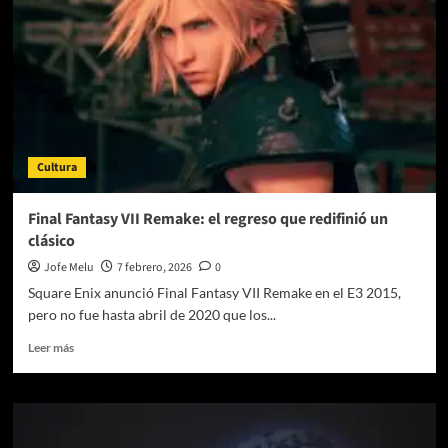
Cuando
un
videojuego
te
hace
sentir
que
estás
Cultura
dentro
de
una
Final Fantasy VII Remake: el regreso que redifinió un
película
clásico
Jofe Melu
7 febrero, 2026
0
Square Enix anunció Final Fantasy VII Remake en el E3 2015,
pero no fue hasta abril de 2020 que los...
Leer
Leer más
más
sobre
Final
Fantasy
VII