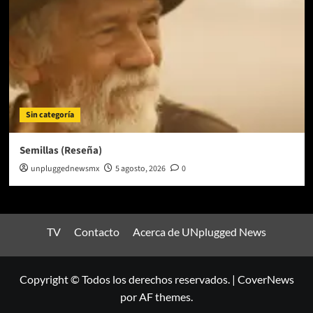
Sin categoría
Semillas (Reseña)
unpluggednewsmx
5 agosto, 2026
0
TV
Contacto
Acerca de UNplugged News
Copyright © Todos los derechos reservados.
|
CoverNews
por AF themes.