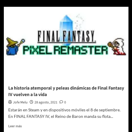
sobre
El
clásico
Final
Fantasy
IV
ya
está
disponible
como
Pixel
Remaster
en
Steam
y
móvil
La historia atemporal y peleas dinámicas de Final Fantasy
IV vuelven a la vida
Jofe Melu
28 agosto, 2021
0
Estarán en Steam y en dispositivos móviles el 8 de septiembre.
En FINAL FANTASY IV, el Reino de Baron manda su flota...
Leer
Leer más
más