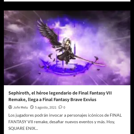
sobre
La
historia
atemporal
y
peleas
dinámicas
de
Final
Fantasy
IV
vuelven
a
la
vida
Sephiroth, el héroe legendario de Final Fantasy VII
Remake, llega a Final Fantasy Brave Exvius
Jofe Melu
5 agosto, 2021
0
Los jugadores podrán invocar a personajes icónicos de FINAL
FANTASY VII remake, desafiar nuevos eventos y más. Hoy,
SQUARE ENIX...