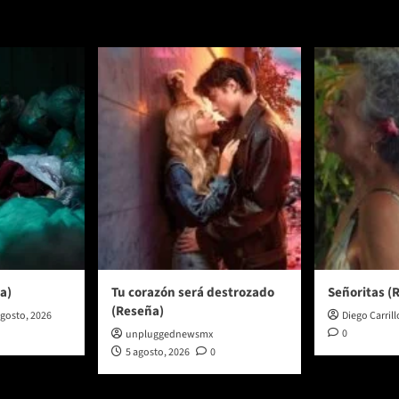
a)
Tu corazón será destrozado
Señoritas (
(Reseña)
agosto, 2026
Diego Carrill
0
unpluggednewsmx
5 agosto, 2026
0