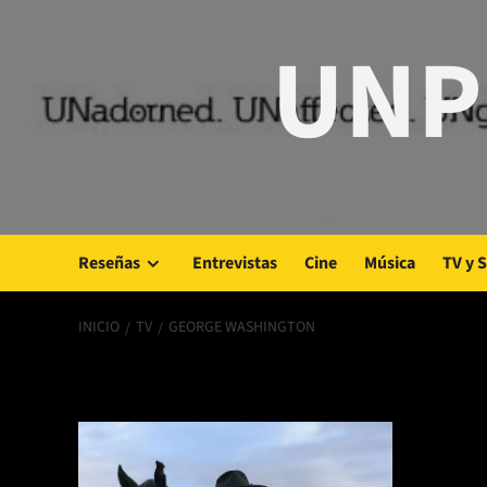
Saltar
UNP
al
contenido
Reseñas
Entrevistas
Cine
Música
TV y 
INICIO
TV
GEORGE WASHINGTON
George Washing