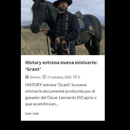
History estrena nueva miniserie:
‘Grant’
Erimon
17 octubre, 2020
0
HISTORY estrena “Grant”, la nueva
miniserie documental producida por el
ganador del Oscar Leonardo DiCaprio y
que se emitirá en...
Leer
Leer más
más
sobre
History