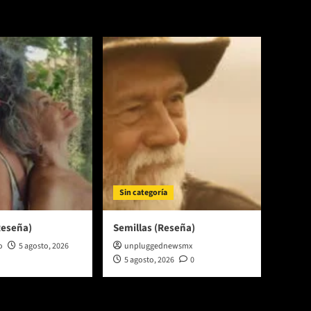
Sin categoría
Reseña)
Semillas (Reseña)
o
5 agosto, 2026
unpluggednewsmx
5 agosto, 2026
0