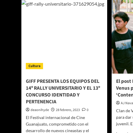
U
2025:
Vu
Emmanuel
M
celebró
(C
50
Re
años
de
trayectoria
Cultura
GIFF PRESENTA LOS EQUIPOS DEL
El post
14º RALLY UNIVERSITARIO Y EL 13º
Venus p
CONCURSO IDENTIDAD Y
‘Conten
PERTENENCIA
AJ Nava
deaonihyde
28 febrero, 2023
0
Clan de V
para dar 
El Festival internacional de Cine
juvenil. E
Guanajuato, comprometido con el
desarrollo de nuevos cineastas y el
Le