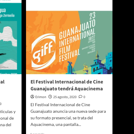
2025:
Los
de
la
Basura
(Corto-
Reseña)
al
El Festival Internacional de Cine
Guanajuato tendrá Aquacinema
Erimon
25 agosto, 2020
0
0
El Festival Internacional de Cine
Guanajuato anuncia una nueva sede para
lículas y
su formato presencial, se trata del
ional de
Aquacinema, una pantalla...
na del
Leer