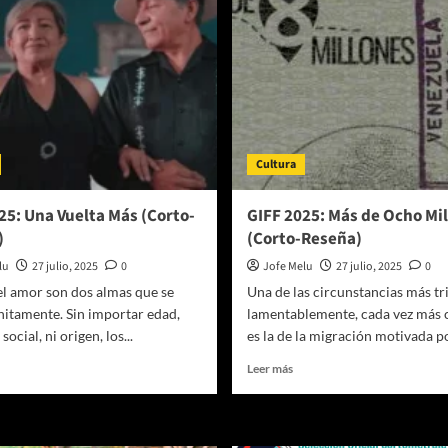
Cultura
25: Una Vuelta Más (Corto-
GIFF 2025: Más de Ocho Mi
)
(Corto-Reseña)
lu
27 julio, 2025
0
Jofe Melu
27 julio, 2025
0
 el amor son dos almas que se
Una de las circunstancias más tri
nitamente. Sin importar edad,
lamentablemente, cada vez más
social, ni origen, los...
es la de la migración motivada por
er
Leer
Leer más
ás
más
bre
sobre
IFF
GIFF
025:
2025: