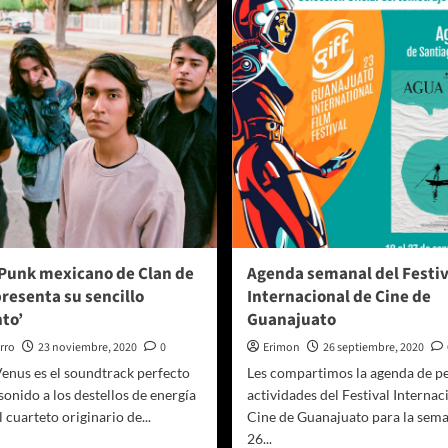
na
Más
elta
de
ás
Ocho
orto-
Millones
seña)
(Corto-
Reseña)
 Punk mexicano de Clan de
Agenda semanal del Festiv
resenta su sencillo
Internacional de Cine de
to’
Guanajuato
rro
23 noviembre, 2020
0
Erimon
26 septiembre, 2020
enus es el soundtrack perfecto
Les compartimos la agenda de pe
sonido a los destellos de energía
actividades del Festival Internac
l cuarteto originario de...
Cine de Guanajuato para la sema
26...
er