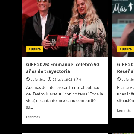
Cultura
Cultura
GIFF 2025: Emmanuel celebró 50
GIFF 20
años de trayectoria
Reseña
Jofe Melu
28 julio, 2025
0
Jofe Me
Además de interpretar frente al público
El arte y
del Teatro Juárez su icónico tema “Toda la
unen infi
vida”, el cantante mexicano compartió
situación 
su...
Le
Leer más
m
Leer
Leer más
so
más
G
sobre
2
GIFF