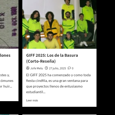
llones
GIFF 2025: Los de la Basura
(Corto-Reseña)
Jofe Melu
27 julio, 2025
0
stes y,
El GIFF 2025 ha comenzado y como toda
 cómunes
fiesta cinéfila, es una gran ventana para
 huir...
que proyectos llenos de entusiasmo
estudiantil...
Leer
Leer más
más
sobre
GIFF