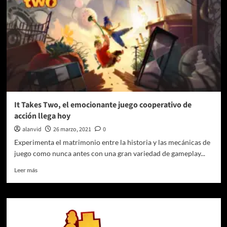
It Takes Two, el emocionante juego cooperativo de
acción llega hoy
alanvid
26 marzo, 2021
0
Experimenta el matrimonio entre la historia y las mecánicas de
juego como nunca antes con una gran variedad de gameplay...
Leer
Leer más
más
sobre
It
Takes
Two,
el