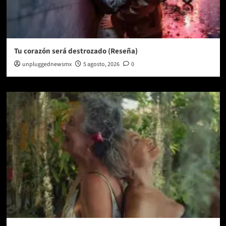
Tu corazón será destrozado (Reseña)
unpluggednewsmx
5 agosto, 2026
0