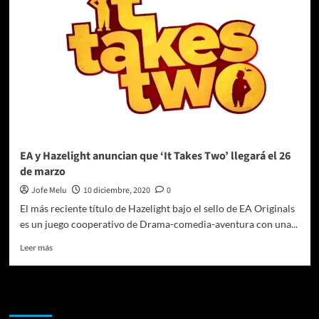
emocionante
juego
cooperativo
de
acción
llega
hoy
EA y Hazelight anuncian que ‘It Takes Two’ llegará el 26
de marzo
Jofe Melu
10 diciembre, 2020
0
El más reciente título de Hazelight bajo el sello de EA Originals
es un juego cooperativo de Drama-comedia-aventura con una...
Leer
Leer más
más
sobre
EA
Te pueden interesar
y
Hazelight