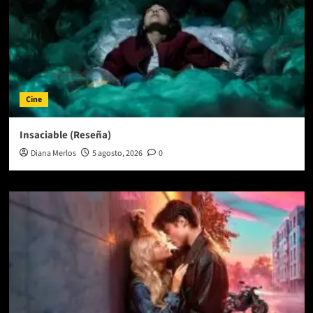
Cine
Insaciable (Reseña)
Diana Merlos
5 agosto, 2026
0