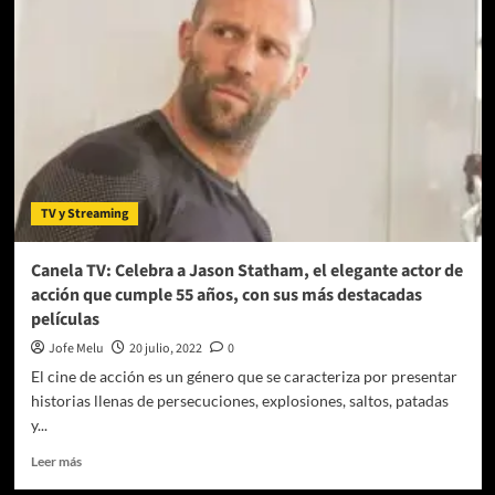
Vuelve
el
tiburón
más
temible
de
todos
y
en
esta
TV y Streaming
ocasión,
con
compañía
Canela TV: Celebra a Jason Statham, el elegante actor de
acción que cumple 55 años, con sus más destacadas
películas
Jofe Melu
20 julio, 2022
0
El cine de acción es un género que se caracteriza por presentar
historias llenas de persecuciones, explosiones, saltos, patadas
y...
Leer
Leer más
más