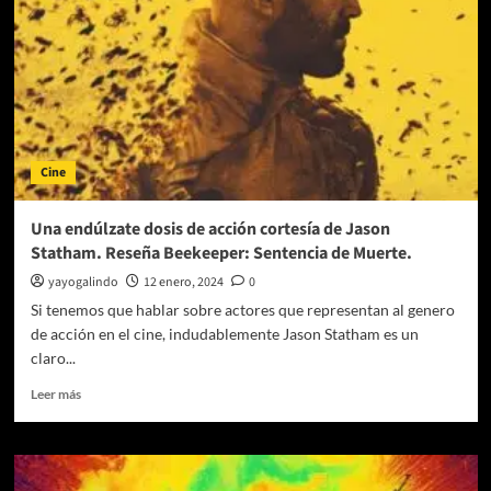
Cine
Una endúlzate dosis de acción cortesía de Jason
Statham. Reseña Beekeeper: Sentencia de Muerte.
yayogalindo
12 enero, 2024
0
Si tenemos que hablar sobre actores que representan al genero
de acción en el cine, indudablemente Jason Statham es un
claro...
Leer
Leer más
más
sobre
Una
endúlzate