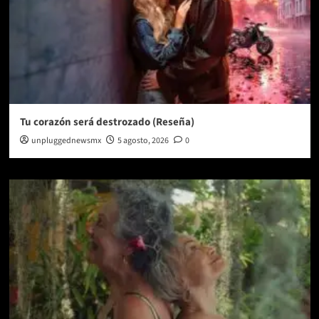
Tu corazón será destrozado (Reseña)
unpluggednewsmx
5 agosto, 2026
0