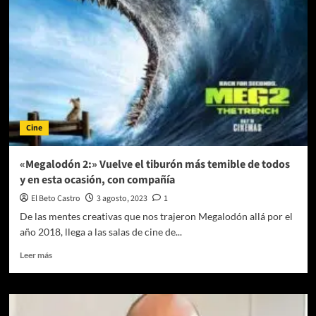
(Reseña)
Cine
«Megalodón 2:» Vuelve el tiburón más temible de todos
y en esta ocasión, con compañía
El Beto Castro
3 agosto, 2023
1
De las mentes creativas que nos trajeron Megalodón allá por el
año 2018, llega a las salas de cine de...
Leer
Leer más
más
sobre
«Megalodón
2:»