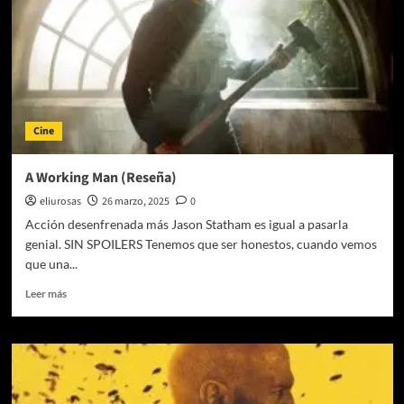
Cine
A Working Man (Reseña)
eliurosas
26 marzo, 2025
0
Acción desenfrenada más Jason Statham es igual a pasarla
genial. SIN SPOILERS Tenemos que ser honestos, cuando vemos
que una...
Leer
Leer más
más
sobre
A
Working
Man
(Reseña)