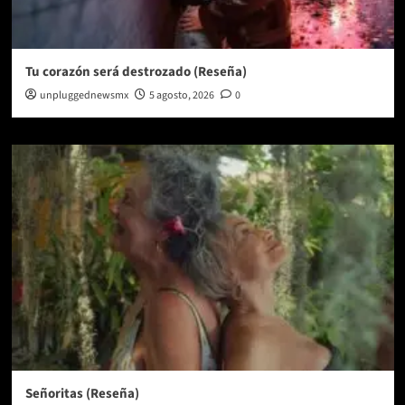
Tu corazón será destrozado (Reseña)
unpluggednewsmx
5 agosto, 2026
0
Señoritas (Reseña)