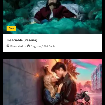
Cine
Insaciable (Reseña)
Diana Merlos
5 agosto, 2026
0