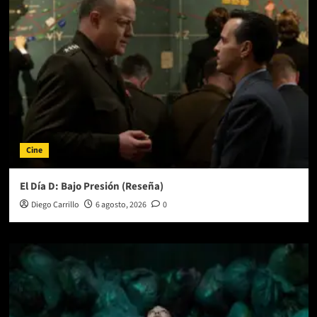
¿más
de
lo
mismo?
Cine
El Día D: Bajo Presión (Reseña)
Diego Carrillo
6 agosto, 2026
0