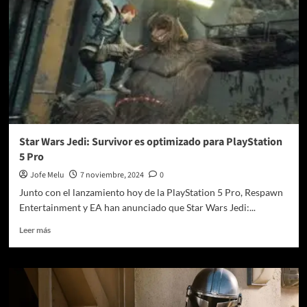
Star Wars Jedi: Survivor es optimizado para PlayStation
5 Pro
Jofe Melu
7 noviembre, 2024
0
Junto con el lanzamiento hoy de la PlayStation 5 Pro, Respawn
Entertainment y EA han anunciado que Star Wars Jedi:...
Leer
Leer más
más
sobre
Star
Wars
Jedi:
Survivor