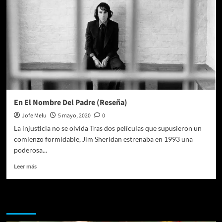
En El Nombre Del Padre (Reseña)
Jofe Melu
5 mayo, 2020
0
La injusticia no se olvida Tras dos películas que supusieron un
comienzo formidable, Jim Sheridan estrenaba en 1993 una
poderosa...
Leer
Leer más
más
sobre
En
Te pueden interesar
El
Nombre
Del