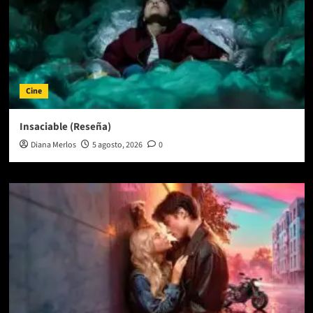
Cine
Insaciable (Reseña)
Diana Merlos
5 agosto, 2026
0