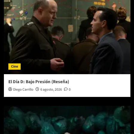
Padre
(Reseña)
Cine
El Día D: Bajo Presión (Reseña)
Diego Carrillo
6 agosto, 2026
0