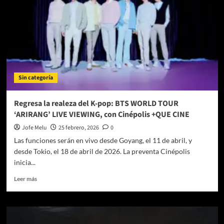
Sin categoría
Regresa la realeza del K-pop: BTS WORLD TOUR
‘ARIRANG’ LIVE VIEWING, con Cinépolis +QUE CINE
Jofe Melu
25 febrero, 2026
0
Las funciones serán en vivo desde Goyang, el 11 de abril, y
desde Tokio, el 18 de abril de 2026. La preventa Cinépolis
inicia...
Leer
Leer más
más
sobre
Regresa
la