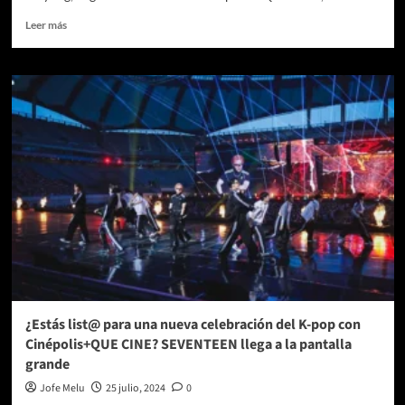
Leer
Leer más
más
sobre
De
Seúl
a
la
pantalla
grande
de
Cinépolis
+QUE
CINE:
llega
la
magia
musical
de
¿Estás list@ para una nueva celebración del K-pop con
TAEYONG
Cinépolis+QUE CINE? SEVENTEEN llega a la pantalla
con
grande
TY
TRACK
Jofe Melu
25 julio, 2024
0