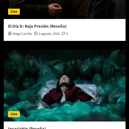
grande
Cine
El Día D: Bajo Presión (Reseña)
Diego Carrillo
6 agosto, 2026
0
Cine
Insaciable (Reseña)