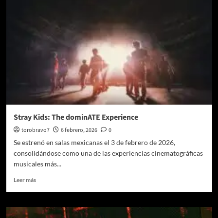
realeza
del
K-
pop:
BTS
WORLD
TOUR
‘ARIRANG’
LIVE
VIEWING,
con
Cinépolis
+QUE
Stray Kids: The dominATE Experience
CINE
torobravo7
6 febrero, 2026
0
Se estrenó en salas mexicanas el 3 de febrero de 2026,
consolidándose como una de las experiencias cinematográficas
musicales más...
Leer
Leer más
más
sobre
Stray
Kids: