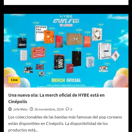
más
sobre
ROSÉ
estrena
‘rosie’,
su
álbum
debut
Cine
Una nueva ola: La merch oficial de HYBE está en
Cinépolis
Jofe Melu
26 noviembre, 2024
0
Los coleccionables de las bandas más famosas del pop coreano
están disponibles en Cinépolis. La disponibilidad de los
productos está...