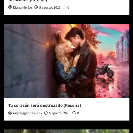
Diana Merlos
5 agosto, 2026
0
Tu corazón será destrozado (Reseña)
unpluggednewsmx
5 agosto, 2026
0