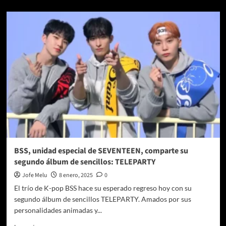
sobre
TWICE
celebra
sus
diez
años
con
su
nueva
película
documental:
One
in
a
Million
BSS, unidad especial de SEVENTEEN, comparte su
segundo álbum de sencillos: TELEPARTY
Jofe Melu
8 enero, 2025
0
El trío de K-pop BSS hace su esperado regreso hoy con su
segundo álbum de sencillos TELEPARTY. Amados por sus
personalidades animadas y...
Leer