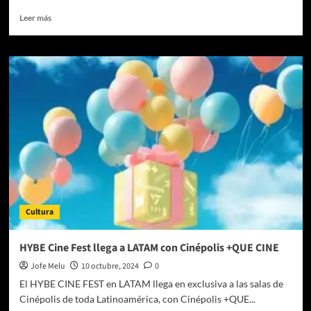
Leer
Leer más
más
sobre
Una
nueva
ola:
La
merch
oficial
de
HYBE
está
en
Cinépolis
Cultura
HYBE Cine Fest llega a LATAM con Cinépolis +QUE CINE
Jofe Melu
10 octubre, 2024
0
El HYBE CINE FEST en LATAM llega en exclusiva a las salas de
Cinépolis de toda Latinoamérica, con Cinépolis +QUE...