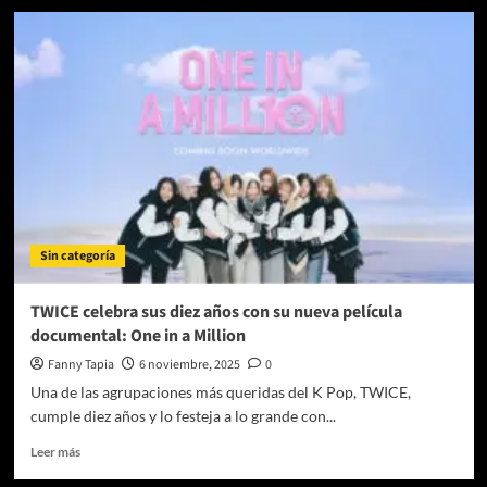
Prepárate
para
la
preventa
de
Jin
#RUNSEOKJIN_EP.TOUR
THE
MOVIE
con
Cinépolis
+QUE
Sin categoría
CINE
TWICE celebra sus diez años con su nueva película
documental: One in a Million
Fanny Tapia
6 noviembre, 2025
0
Una de las agrupaciones más queridas del K Pop, TWICE,
cumple diez años y lo festeja a lo grande con...
Leer
Leer más
más