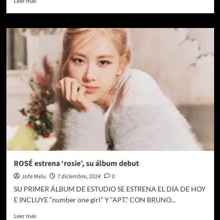
Leer más
más
sobre
BSS,
unidad
especial
de
SEVENTEEN,
comparte
su
segundo
álbum
de
sencillos:
TELEPARTY
ROSÉ estrena ‘rosie’, su álbum debut
Jofe Melu
7 diciembre, 2024
0
SU PRIMER ÁLBUM DE ESTUDIO SE ESTRENA EL DÍA DE HOY
E INCLUYE “number one girl” Y “APT.” CON BRUNO...
Leer
Leer más