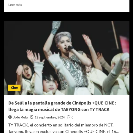
Leer
Leer más
más
sobre
HYBE
Cine
Fest
llega
a
LATAM
con
Cinépolis
+QUE
CINE
Cine
De Seúl a la pantalla grande de Cinépolis +QUE CINE:
llega la magia musical de TAEYONG con TY TRACK
Jofe Melu
13 septiembre, 2024
0
TY TRACK, el concierto en solitario del miembro de NCT,
Taeyong, llega en exclusiva con Cinépolis +QUE CINE, el 16...