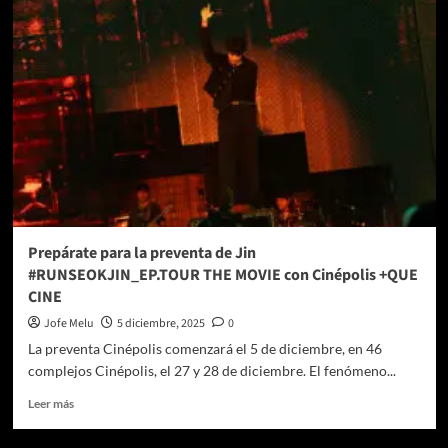
The
dominATE
Experience
Prepárate para la preventa de Jin
#RUNSEOKJIN_EP.TOUR THE MOVIE con Cinépolis +QUE
CINE
Jofe Melu
5 diciembre, 2025
0
La preventa Cinépolis comenzará el 5 de diciembre, en 46
complejos Cinépolis, el 27 y 28 de diciembre. El fenómeno...
Leer
Leer más
más
sobre