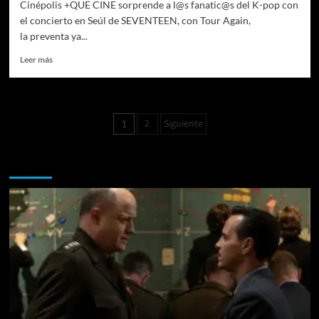
Cinépolis +QUE CINE sorprende a l@s fanatic@s del K-pop con
el concierto en Seúl de SEVENTEEN, con Tour Again,
la preventa ya...
Leer
Leer más
más
sobre
¿Estás
list@
Paginación
2
Siguiente
1
para
de
una
nueva
Te pueden interesar
entradas
celebración
del
K-
pop
con
Cinépolis+QUE
CINE?
SEVENTEEN
llega
a
la
pantalla