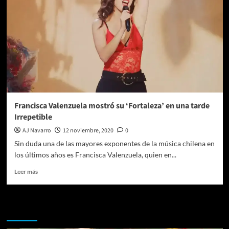
Francisca Valenzuela mostró su ‘Fortaleza’ en una tarde
Irrepetible
AJ Navarro
12 noviembre, 2020
0
Sin duda una de las mayores exponentes de la música chilena en
los últimos años es Francisca Valenzuela, quien en...
Leer
Leer más
más
sobre
Francisca
Te pueden interesar
Valenzuela
mostró
su