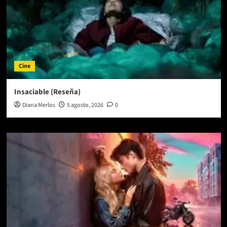
Cine
Insaciable (Reseña)
Diana Merlos
5 agosto, 2026
0