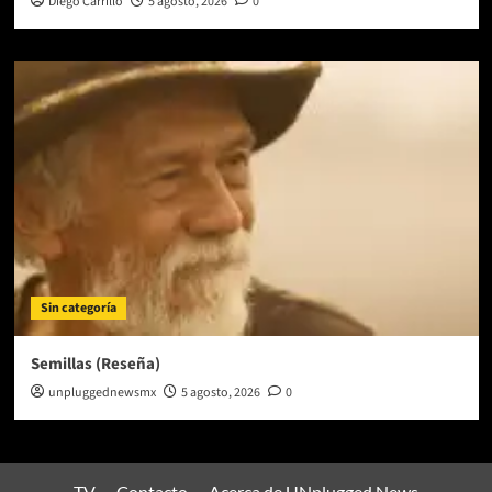
Diego Carrillo
5 agosto, 2026
0
Sin categoría
Semillas (Reseña)
unpluggednewsmx
5 agosto, 2026
0
TV
Contacto
Acerca de UNplugged News