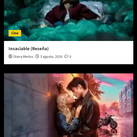
Cine
Insaciable (Reseña)
Diana Merlos
5 agosto, 2026
0