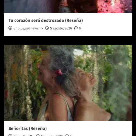
Tu corazón será destrozado (Reseña)
unpluggednewsmx
5 agosto, 2026
0
Señoritas (Reseña)