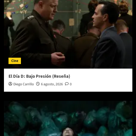
Música
x
AireLibre.FM
Cine
El Día D: Bajo Presión (Reseña)
Diego Carrillo
6 agosto, 2026
0