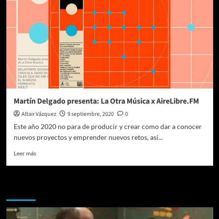
Martín Delgado presenta: La Otra Música x AireLibre.FM
Altair Vázquez
9 septiembre, 2020
0
Este año 2020 no para de producir y crear como dar a conocer
nuevos proyectos y emprender nuevos retos, así...
Leer
Leer más
más
sobre
Martín
Te pueden interesar
Delgado
presenta:
La
Otra