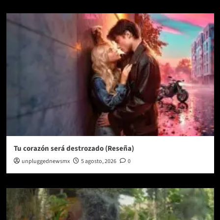
Tu corazón será destrozado (Reseña)
unpluggednewsmx
5 agosto, 2026
0