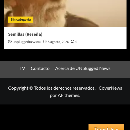
Sin categoría
Semillas (Reseña)
unpluggednewsmx
5 agosto, 2026
0
TV
Contacto
Acerca de UNplugged News
Copyright © Todos los derechos reservados.
|
CoverNews
por AF themes.
Translate »