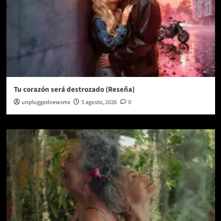
Tu corazón será destrozado (Reseña)
unpluggednewsmx
5 agosto, 2026
0