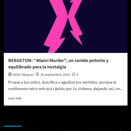
BERGETON: “Miami Murder”, un sonido potente y
equilibrado para la nostalgia
Altair Vázquez
30 septiembre, 2020
0
Prepara tus oídos, dulcifica y agudiza tus sentidos, porque el
synthwave retro entrará rápido por tu sistema, dejando así, un...
Leer
Leer más
más
sobre
BERGETON:
Te pueden interesar
“Miami
Murder”,
un