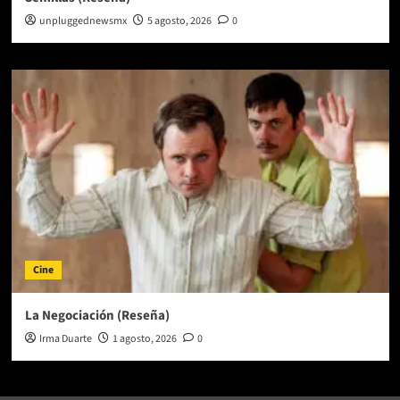
unpluggednewsmx
5 agosto, 2026
0
Cine
La Negociación (Reseña)
Irma Duarte
1 agosto, 2026
0