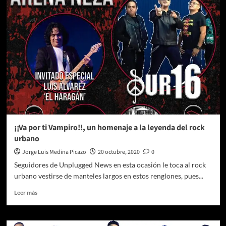
y
Cía.
presentará
su
nueva
canción
inédita,
‘YaYo’
¡¡Va por ti Vampiro!!, un homenaje a la leyenda del rock
urbano
Jorge Luis Medina Picazo
20 octubre, 2020
0
Seguidores de Unplugged News en esta ocasión le toca al rock
urbano vestirse de manteles largos en estos renglones, pues...
Leer
Leer más
más
sobre
¡¡Va