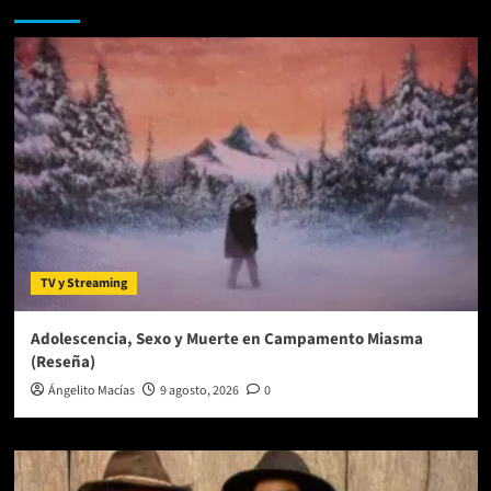
Te pueden interesar
ofrecerá
concierto
via
streaming
TV y Streaming
Adolescencia, Sexo y Muerte en Campamento Miasma
(Reseña)
Ángelito Macías
9 agosto, 2026
0