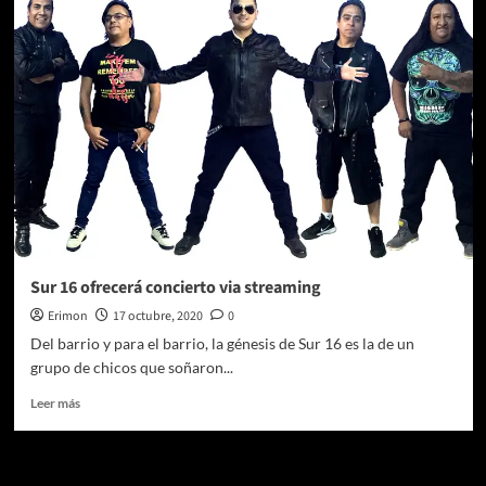
por
ti
Vampiro!!,
un
homenaje
a
la
leyenda
del
rock
urbano
Sur 16 ofrecerá concierto via streaming
Erimon
17 octubre, 2020
0
Del barrio y para el barrio, la génesis de Sur 16 es la de un
grupo de chicos que soñaron...
Leer
Leer más
más
sobre
Sur
16