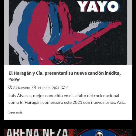
y
Compañía
presentan
nueva
versión
de
“Aburrida
la
vida”
El Haragán y Cía. presentará su nueva canción inédita,
‘YaYo’
AJ Navarro
14 enero, 2021
0
Luis Álvarez, mejor conocido en el asfalto del rock nacional
como El Haragán, comenzará este 2021 con nuevos bríos. Así...
Leer
Leer más
más
sobre
El
Haragán