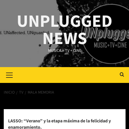
Saltar
al
UNPLUGGED
contenido
NEWS
MUSICA + TV + CINE
Primary
Menu
INICIO
TV
MALA MEMORIA
Mala Memoria
LASSO: “Verano” y la etapa máxima de la felicidad y
enamoramiento.