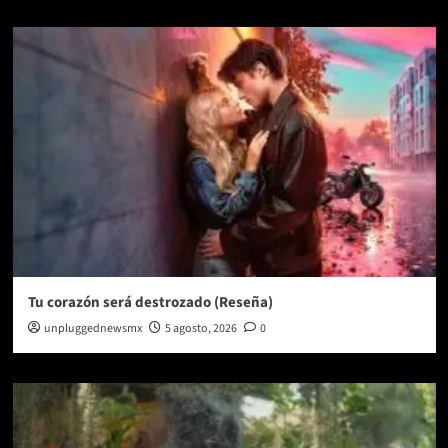
Tu corazón será destrozado (Reseña)
unpluggednewsmx
5 agosto, 2026
0