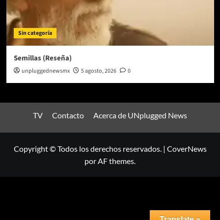
Sin categoría
Semillas (Reseña)
unpluggednewsmx
5 agosto, 2026
0
TV
Contacto
Acerca de UNplugged News
Copyright © Todos los derechos reservados.
|
CoverNews
por AF themes.
Translate »