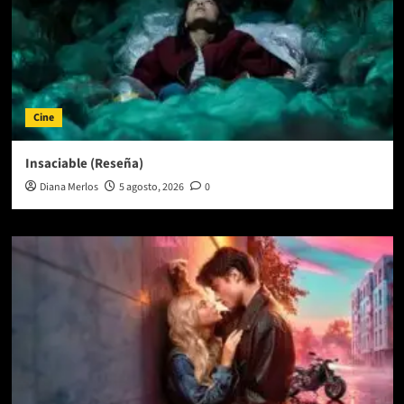
Cine
Insaciable (Reseña)
Diana Merlos
5 agosto, 2026
0