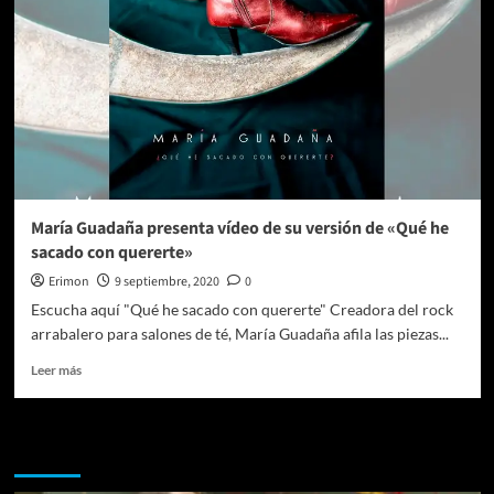
María Guadaña presenta vídeo de su versión de «Qué he
sacado con quererte»
Erimon
9 septiembre, 2020
0
Escucha aquí "Qué he sacado con quererte" Creadora del rock
arrabalero para salones de té, María Guadaña afila las piezas...
Leer
Leer más
más
sobre
María
Te pueden interesar
Guadaña
presenta
vídeo