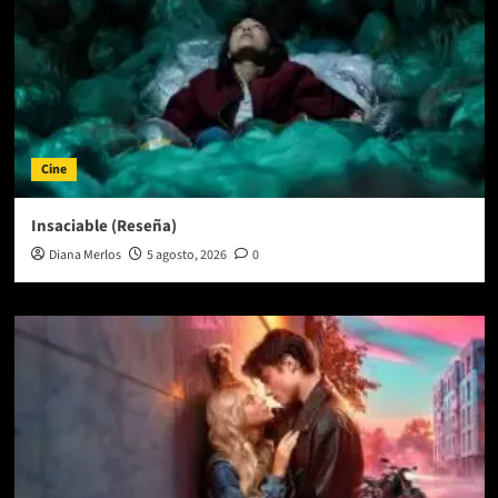
Cine
Insaciable (Reseña)
Diana Merlos
5 agosto, 2026
0