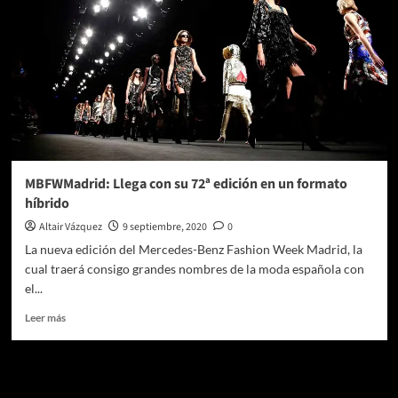
MBFWMadrid: Llega con su 72ª edición en un formato
híbrido
Altair Vázquez
9 septiembre, 2020
0
La nueva edición del Mercedes-Benz Fashion Week Madrid, la
cual traerá consigo grandes nombres de la moda española con
el...
Leer
Leer más
más
sobre
MBFWMadrid:
Te pueden interesar
Llega