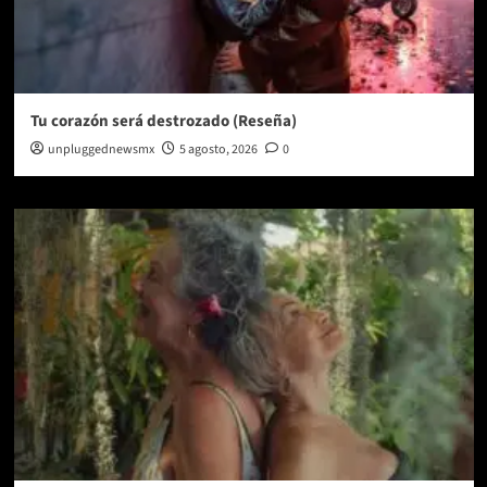
Tu corazón será destrozado (Reseña)
unpluggednewsmx
5 agosto, 2026
0