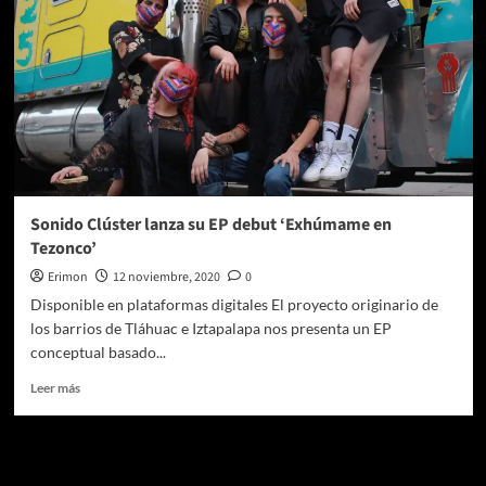
Sonido Clúster lanza su EP debut ‘Exhúmame en
Tezonco’
Erimon
12 noviembre, 2020
0
Disponible en plataformas digitales El proyecto originario de
los barrios de Tláhuac e Iztapalapa nos presenta un EP
conceptual basado...
Leer
Leer más
más
sobre
Sonido
Te pueden interesar
Clúster