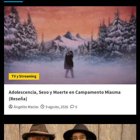
lanza
su
EP
debut
‘Exhúmame
en
Tezonco’
TV y Streaming
Adolescencia, Sexo y Muerte en Campamento Miasma
(Reseña)
Ángelito Macías
9 agosto, 2026
0