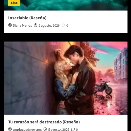
Cine
Insaciable (Reseña)
Diana Merlos
5 agosto, 2026
0
Tu corazón será destrozado (Reseña)
unpluggednewsmx
5 agosto, 2026
0