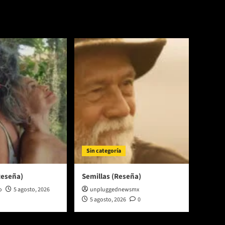
Sin categoría
Reseña)
Semillas (Reseña)
o
5 agosto, 2026
unpluggednewsmx
5 agosto, 2026
0