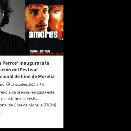
 Perros’ inaugurará la
ición del Festival
cional de Cine de Morelia
rro
16 octubre, 2020
0
encia de prensa realizada este
 de octubre, el Festival
ional de Cine de Morelia (FICM)
.
er
ás