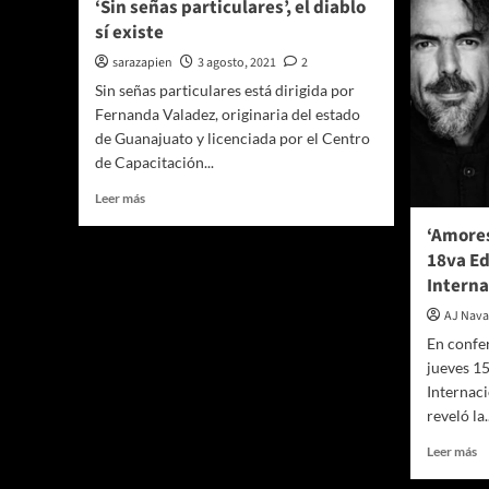
‘Sin señas particulares’, el diablo
sí existe
sarazapien
3 agosto, 2021
2
Sin señas particulares está dirigida por
Fernanda Valadez, originaria del estado
de Guanajuato y licenciada por el Centro
de Capacitación...
Leer
Leer más
más
‘Amores
sobre
18va Ed
‘Sin
señas
Interna
particulares’,
AJ Nava
el
diablo
En confer
sí
jueves 15
existe
Internac
reveló la..
Le
Leer más
m