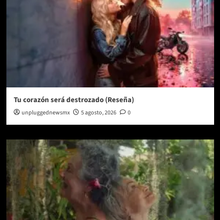
Tu corazón será destrozado (Reseña)
unpluggednewsmx
5 agosto, 2026
0