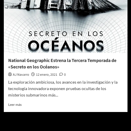
National Geographic Estrena la Tercera Temporada de
«Secreto en los Océanos»
AJ Navarro
12 enero, 2021
0
La exploración ambiciosa, los avances en la investigación y la
tecnología innovadora exponen pruebas ocultas de los
misterios submarinos más...
Leer
Leer más
más
sobre
National
Te pueden interesar
Geographic