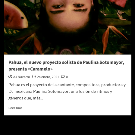
Pahua, el nuevo proyecto solista de Paulina Sotomayor,
presenta «Caramelo»
AJ Navarro
24 enero, 2021
0
Pahua es el proyecto de la cantante, compositora, productora y
DJ mexicana Paulina Sotomayor; una fusión de ritmos y
géneros que, más...
Leer
Leer más
más
sobre
Pahua,
Te pueden interesar
el