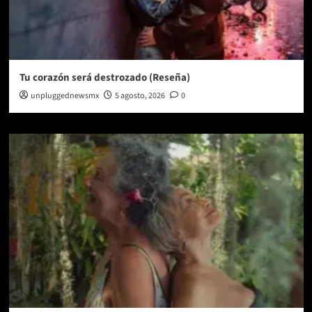
Tu corazón será destrozado (Reseña)
unpluggednewsmx
5 agosto, 2026
0