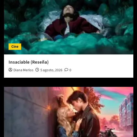
Cine
Insaciable (Reseña)
Diana Merlos
5 agosto, 2026
0