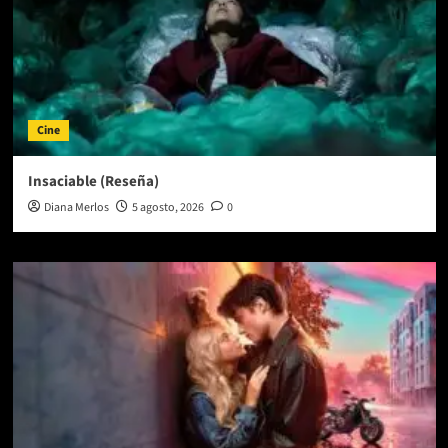
Cine
Insaciable (Reseña)
Diana Merlos
5 agosto, 2026
0