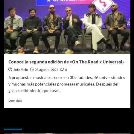
Conoce la segunda edición de «On The Road x Universal»
Jofe Melu
23 agosto, 2024
0
6 propuestas musicales recorren 30 ciudades, 46 universidades
y muchas más potenciales promesas musicales. Después del
gran recibimiento que tuvo...
Leer
Leer más
más
sobre
Conoce
Te pueden interesar
la
segunda
edición