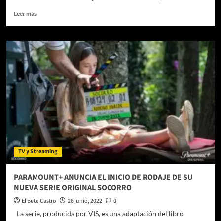
Leer
Leer más
más
sobre
MACABRO
FICH:
conoce
la
selección
oficial
de
cortometrajes
TV y Streaming
PARAMOUNT+ ANUNCIA EL INICIO DE RODAJE DE SU
NUEVA SERIE ORIGINAL SOCORRO
El Beto Castro
26 junio, 2022
0
La serie, producida por VIS, es una adaptación del libro