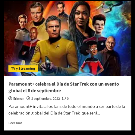
«Confiesa,
Fletch»
llega
a
digital
el
04
de
Enero
TV y Streaming
Paramount+ celebra el Día de Star Trek con un evento
global el 8 de septiembre
Erimon
2 septiembre, 2022
0
Paramount+ invita a los fans de todo el mundo a ser parte de la
celebración global del Día de Star Trek que será...
Leer
Leer más
más
sobre