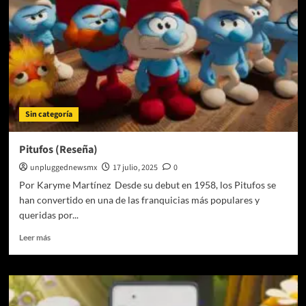
de
los
Pantalones
Cuadrados
llega
a
Cinépolis
con
Sin categoría
vaso
y
palomera
Pitufos (Reseña)
coleccionables
unpluggednewsmx
17 julio, 2025
0
Por Karyme Martínez Desde su debut en 1958, los Pitufos se
han convertido en una de las franquicias más populares y
queridas por...
Leer
Leer más
más
sobre
Pitufos
(Reseña)