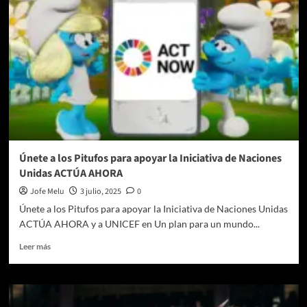
Únete a los Pitufos para apoyar la Iniciativa de Naciones
Unidas ACTÚA AHORA
Jofe Melu
3 julio, 2025
0
Únete a los Pitufos para apoyar la Iniciativa de Naciones Unidas
ACTÚA AHORA y a UNICEF en Un plan para un mundo...
Leer
Leer más
más
sobre
Únete
a