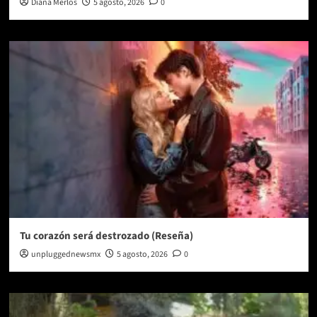
Diana Merlos
5 agosto, 2026
0
Tu corazón será destrozado (Reseña)
unpluggednewsmx
5 agosto, 2026
0