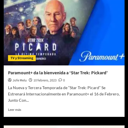
La
épica
secuela
que
revive
el
Imperio
Romano
llega
al
TV y Streaming
cine
con
Garantía
Paramount+ da la bienvenida a ‘Star Trek: Pickard’
Cinépolis
Jofe Melu
10 febrero, 2023
0
La Nueva y Tercera Temporada de “Star Trek: Picard” Se
Estrenará Internacionalmente en Paramount+ el 16 de Febrero,
Junto Con...
Leer
Leer más
más
sobre
Paramount+