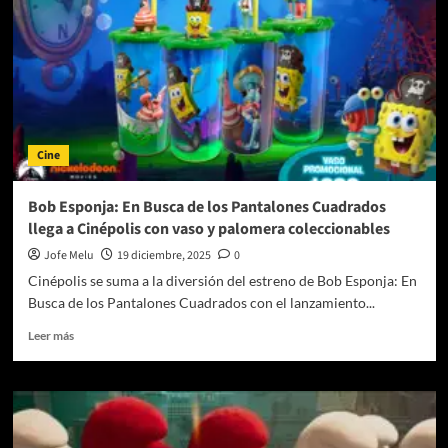
Cine
Bob Esponja: En Busca de los Pantalones Cuadrados
llega a Cinépolis con vaso y palomera coleccionables
Jofe Melu
19 diciembre, 2025
0
Cinépolis se suma a la diversión del estreno de Bob Esponja: En
Busca de los Pantalones Cuadrados con el lanzamiento...
Leer
Leer más
más
sobre
Bob
Esponja:
En
Busca