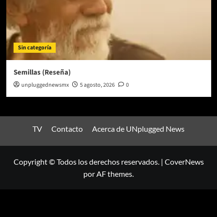
Sin categoría
Semillas (Reseña)
unpluggednewsmx
5 agosto, 2026
0
TV
Contacto
Acerca de UNplugged News
Copyright © Todos los derechos reservados.
|
CoverNews
por AF themes.