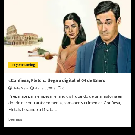
da
la
bienvenida
a
‘Star
Trek:
Pickard’
TV y Streaming
«Confiesa, Fletch» llega a digital el 04 de Enero
Jofe Melu
4 enero, 2023
0
Prepárate para empezar el año disfrutando de una historia en
donde encontrarás: comedia, romance y crimen en Confiesa,
Fletch, llegando a Digital...
Leer
Leer más
más
sobre