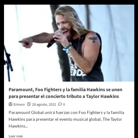
Paramount+
celebra
el
Día
de
Star
Trek
con
un
evento
global
el
8
de
septiembre
Paramount, Foo Fighters y la familia Hawkins se unen
para presentar el concierto tributo a Taylor Hawkins
Erimon
28 agosto, 2022
0
Paramount Global unirá fuerzas con Foo Fighters y la familia
Hawkins para presentar el evento musical global, The Taylor
Hawkins...
Leer
Leer más