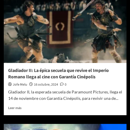
los
Pitufos
para
apoyar
la
Iniciativa
de
Naciones
Unidas
ACTÚA
AHORA
Gladiador II: La épica secuela que revive el Imperio
Romano llega al cine con Garantía Cinépolis
Jofe Melu
16 octubre, 2024
0
Gladiador II, la esperada secuela de Paramount Pictures, llega el
14 de noviembre con Garantía Cinépolis, para revivir una de...
Leer
Leer más
más
sobre
Gladiador
II: