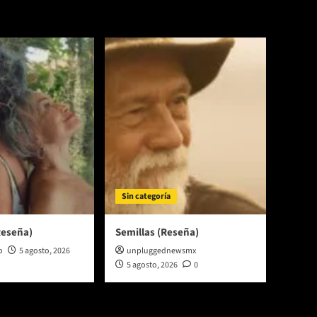
Sin categoría
Reseña)
Semillas (Reseña)
o
5 agosto, 2026
unpluggednewsmx
5 agosto, 2026
0