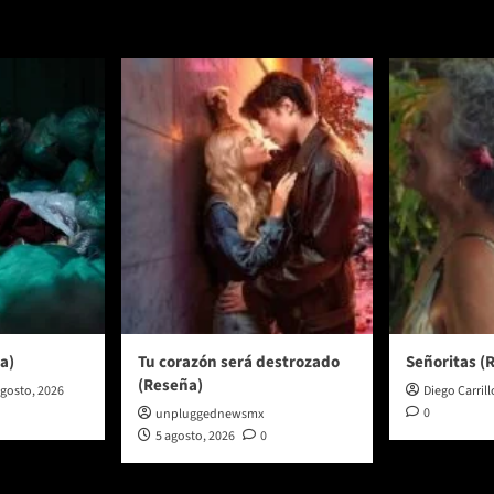
a)
Tu corazón será destrozado
Señoritas (
(Reseña)
agosto, 2026
Diego Carrill
0
unpluggednewsmx
5 agosto, 2026
0