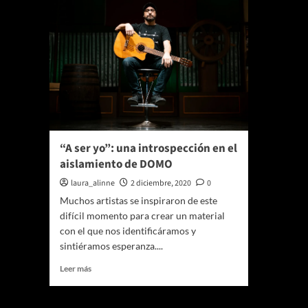
“A ser yo”: una introspección en el
aislamiento de DOMO
laura_alinne
2 diciembre, 2020
0
Muchos artistas se inspiraron de este
difícil momento para crear un material
con el que nos identificáramos y
sintiéramos esperanza....
Leer
Leer más
más
sobre
“A