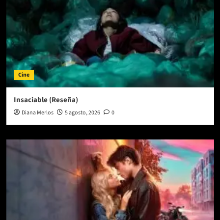
Cine
Insaciable (Reseña)
Diana Merlos
5 agosto, 2026
0