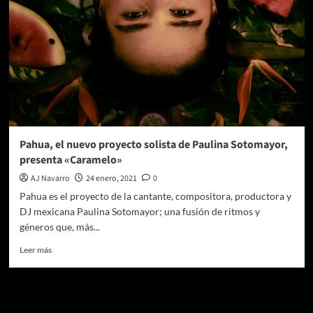
Pahua, el nuevo proyecto solista de Paulina Sotomayor,
presenta «Caramelo»
AJ Navarro
24 enero, 2021
0
Pahua es el proyecto de la cantante, compositora, productora y
DJ mexicana Paulina Sotomayor; una fusión de ritmos y
géneros que, más...
Leer
Leer más
más
sobre
Pahua,
Te pueden interesar
el