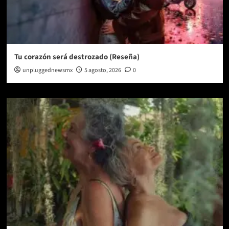
Tu corazón será destrozado (Reseña)
unpluggednewsmx
5 agosto, 2026
0