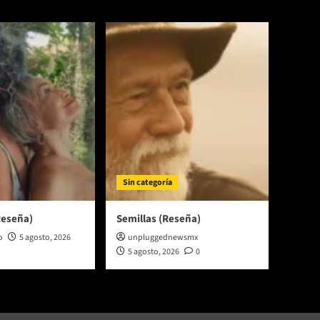
Sin categoría
Reseña)
Semillas (Reseña)
o
5 agosto, 2026
unpluggednewsmx
5 agosto, 2026
0