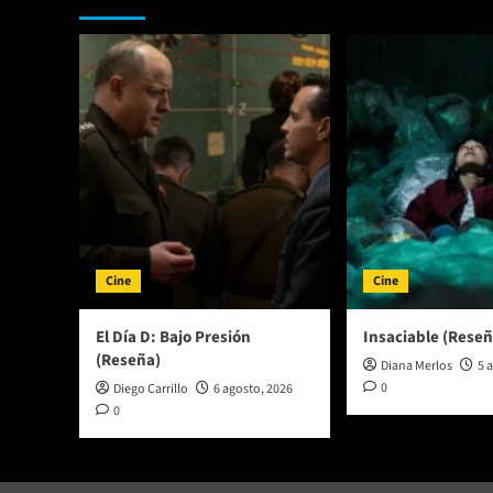
zombie
2:
Península
Cine
Cine
El Día D: Bajo Presión
Insaciable (Reseñ
(Reseña)
Diana Merlos
5 
0
Diego Carrillo
6 agosto, 2026
0