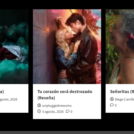
a)
Tu corazón será destrozado
Señoritas (
(Reseña)
agosto, 2026
Diego Carrill
0
unpluggednewsmx
5 agosto, 2026
0