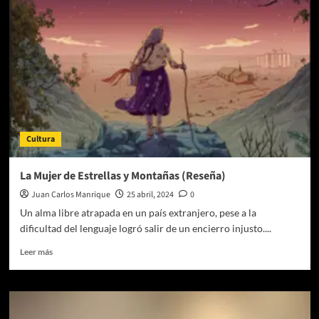
Internacional
de
Cine
de
Toronto
anuncia
que
LA
LIBERTAD
DE
Cultura
FIERRO
será
parte
La Mujer de Estrellas y Montañas (Reseña)
de
Juan Carlos Manrique
25 abril, 2024
0
su
selección
Un alma libre atrapada en un país extranjero, pese a la
oficial
dificultad del lenguaje logró salir de un encierro injusto....
Leer
Leer más
más
sobre
La
Mujer
de