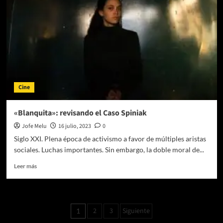
tórtola
desde
la
ventana.
Cine
«Blanquita»: revisando el Caso Spiniak
Jofe Melu
16 julio, 2023
0
Siglo XXI. Plena época de activismo a favor de múltiples aristas
sociales. Luchas importantes. Sin embargo, la doble moral de...
Leer
Leer más
más
sobre
«Blanquita»:
revisando
Paginación
2
3
Siguiente
1
el
Caso