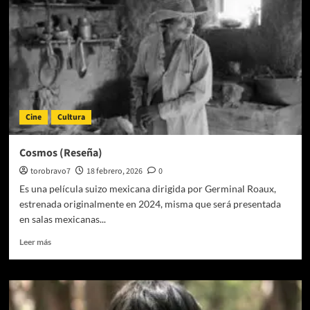
las
primeras
veces:
Un
joven
aprovecha
la
oportunidad
para
Cine
Cultura
durante
unas
horas
Cosmos (Reseña)
vivir
torobravo7
18 febrero, 2026
0
desenfrenadamente
sin
Es una película suizo mexicana dirigida por Germinal Roaux,
importar
estrenada originalmente en 2024, misma que será presentada
las
en salas mexicanas...
consecuencias
Leer
Leer más
más
sobre
Cosmos
(Reseña)