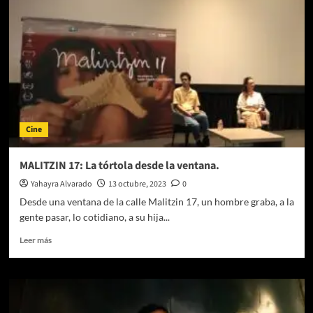
Estrellas
y
Montañas
(Reseña)
Cine
MALITZIN 17: La tórtola desde la ventana.
Yahayra Alvarado
13 octubre, 2023
0
Desde una ventana de la calle Malitzin 17, un hombre graba, a la
gente pasar, lo cotidiano, a su hija...
Leer
Leer más
más
sobre
MALITZIN
17:
La