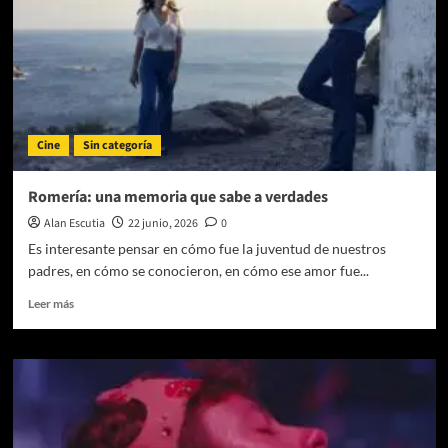
el
cine
vuelve
a
soñar
Cine
Sin categoría
Romería: una memoria que sabe a verdades
Alan Escutia
22 junio, 2026
0
Es interesante pensar en cómo fue la juventud de nuestros
padres, en cómo se conocieron, en cómo ese amor fue...
Leer
Leer más
más
sobre
Romería:
una
memoria
que
sabe