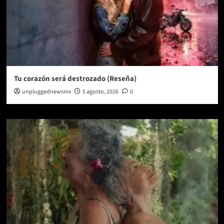
Tu corazón será destrozado (Reseña)
unpluggednewsmx
5 agosto, 2026
0