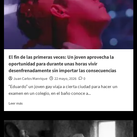
a
verdades
El fin de las primeras veces: Un joven aprovecha la
oportunidad para durante unas horas vivir
desenfrenadamente sin importar las consecuencias
Juan Carlos Manrique
22 mayo, 2026
0
“Eduardo” un joven gay viaja a cierta ciudad para hacer un
examen en un colegio, en el baño conoce a...
Leer
Leer más
más
sobre
El
fin
de