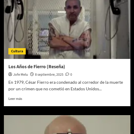
el
Camino
(Reseña)
Cultura
Los Años de Fierro (Reseña)
Jofe Melu
8 septiembre, 2025
0
En 1979, César Fierro era condenado al corredor de la muerte
por un crimen que no cometió en Estados Unidos...
Leer
Leer más
más
sobre
Los
Años
de
Fierro