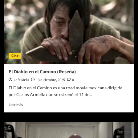
Cine
El Diablo en el Camino (Reseña)
Jofe Melu
13 diciembre, 2025
0
El Diablo en el Camino es una road movie mexicana dirigida
por Carlos Armella que se estrenó el 11 de...
Leer
Leer más
más
sobre
El
Diablo
en