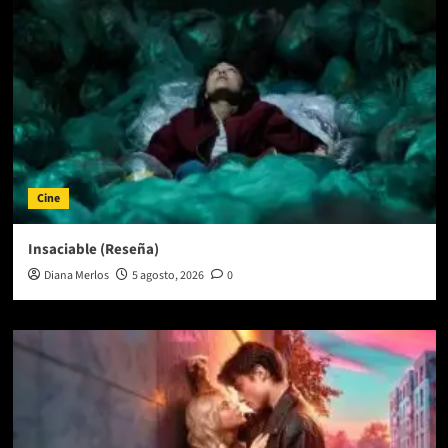
Cine
Insaciable (Reseña)
Diana Merlos
5 agosto, 2026
0