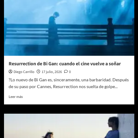
Resurrection de Bi Gan: cuando el cine vuelve a soñar
Diego Carrillo
17 julio, 2026
0
?Lo nuevo de Bi Gan es, sinceramente, una barbaridad. Después
de su paso por Cannes, Resurrection nos suelta de golpe...
Leer
Leer más
más
sobre
Resurrection
de
Bi
Gan:
cuando