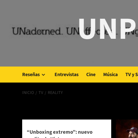
Saltar
UNP
al
contenido
Reseñas
Entrevistas
Cine
Música
TV y 
INICIO
TV
REALITY
reality
“Unboxing extremo”: nuevo