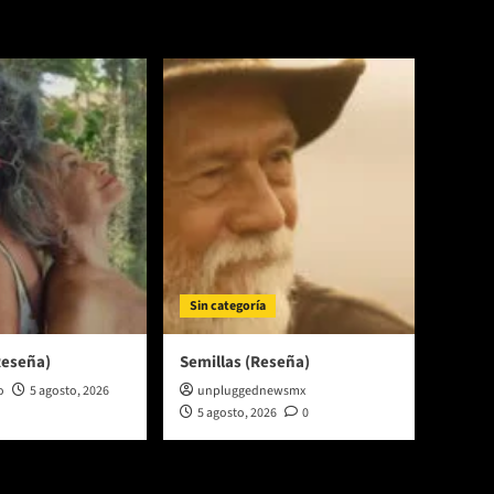
Sin categoría
Reseña)
Semillas (Reseña)
o
5 agosto, 2026
unpluggednewsmx
5 agosto, 2026
0