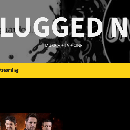
LUGGED 
MUSICA + TV + CINE
Streaming