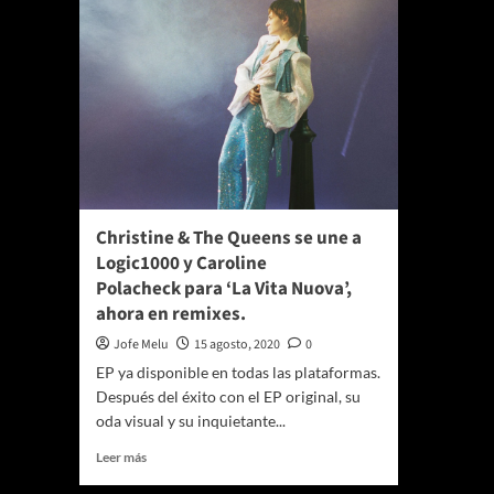
Christine & The Queens se une a
Logic1000 y Caroline
Polacheck para ‘La Vita Nuova’,
ahora en remixes.
Jofe Melu
15 agosto, 2020
0
EP ya disponible en todas las plataformas.
Después del éxito con el EP original, su
oda visual y su inquietante...
Leer
Leer más
más