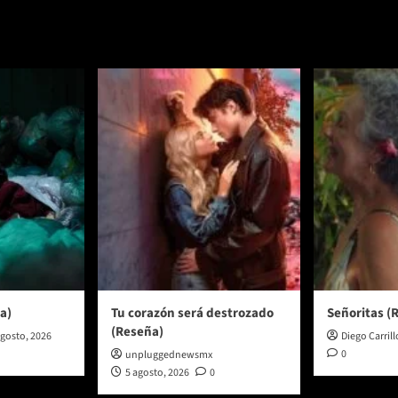
a)
Tu corazón será destrozado
Señoritas (
(Reseña)
agosto, 2026
Diego Carrill
0
unpluggednewsmx
5 agosto, 2026
0