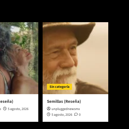
Sin categoría
Reseña)
Semillas (Reseña)
o
5 agosto, 2026
unpluggednewsmx
5 agosto, 2026
0