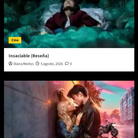
Cine
Insaciable (Reseña)
Diana Merlos
5 agosto, 2026
0