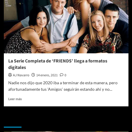
La Serie Completa de ‘FRIENDS’ llega a formatos
digitales
AJ Navarro
14 enero, 2021
0
Nadie nos dijo que 2020 iba a terminar de esta manera, pero
afortunadamente tus 'Amigos' seguirán estando ahí y no...
Leer
Leer más
más
sobre
La
Te pueden interesar
Serie
Completa
de