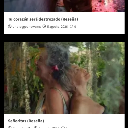
Tu corazón será destrozado (Reseña)
unpluggednewsmx
5 agosto, 2026
0
Señoritas (Reseña)