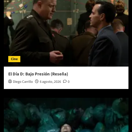
la
Ciudad
de
México
Cine
El Día D: Bajo Presión (Reseña)
Diego Carrillo
6 agosto, 2026
0