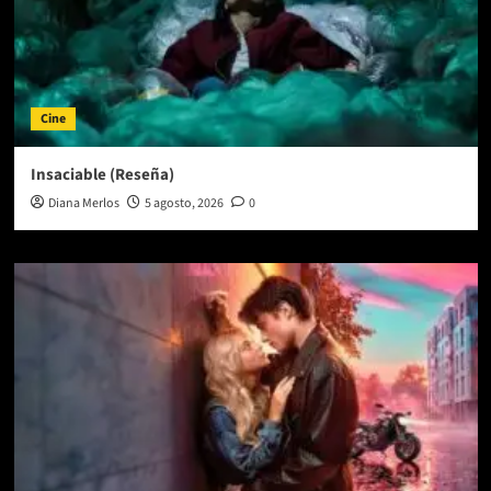
Cine
Insaciable (Reseña)
Diana Merlos
5 agosto, 2026
0