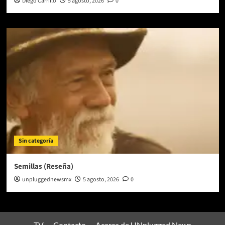
Diego Carrillo
5 agosto, 2026
0
Sin categoría
Semillas (Reseña)
unpluggednewsmx
5 agosto, 2026
0
TV
Contacto
Acerca de UNplugged News