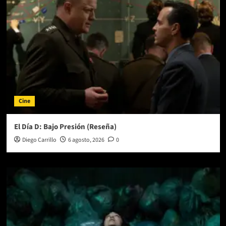
nuevo
EP
Cine
El Día D: Bajo Presión (Reseña)
Diego Carrillo
6 agosto, 2026
0