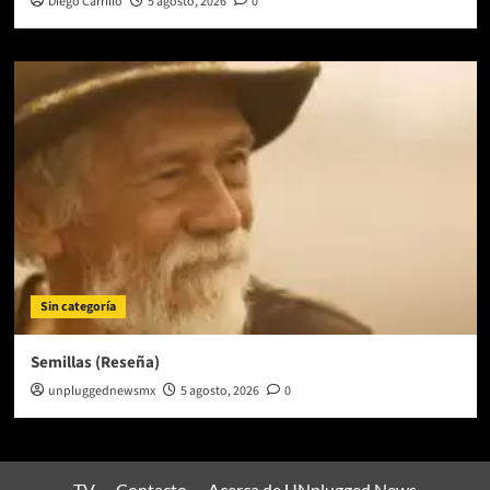
Diego Carrillo
5 agosto, 2026
0
Sin categoría
Semillas (Reseña)
unpluggednewsmx
5 agosto, 2026
0
TV
Contacto
Acerca de UNplugged News