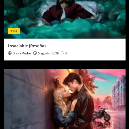
Cine
Insaciable (Reseña)
Diana Merlos
5 agosto, 2026
0