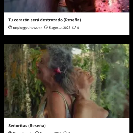
Tu corazón será destrozado (Reseña)
unpluggednewsmx
5 agosto, 2026
0
Señoritas (Reseña)