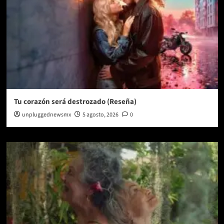
Tu corazón será destrozado (Reseña)
unpluggednewsmx
5 agosto, 2026
0