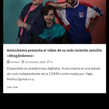
Autocinema presenta el video de su más reciente sencillo
«Ahogándonos»
Erimon
22 octubre, 2020
0
Disponible en plataformas digitales. Autocinema es una banda
de rock independiente de la CDMX conformada por Yago
Muñoz (guitarra y...
Leer
Leer más
más
sobre
Autocinema
Te pueden interesar
presenta