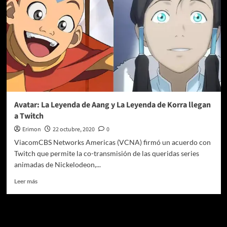
Avatar: La Leyenda de Aang y La Leyenda de Korra llegan
a Twitch
Erimon
22 octubre, 2020
0
ViacomCBS Networks Americas (VCNA) firmó un acuerdo con
Twitch que permite la co-transmisión de las queridas series
animadas de Nickelodeon,...
Leer
Leer más
más
sobre
Avatar:
Te pueden interesar
La