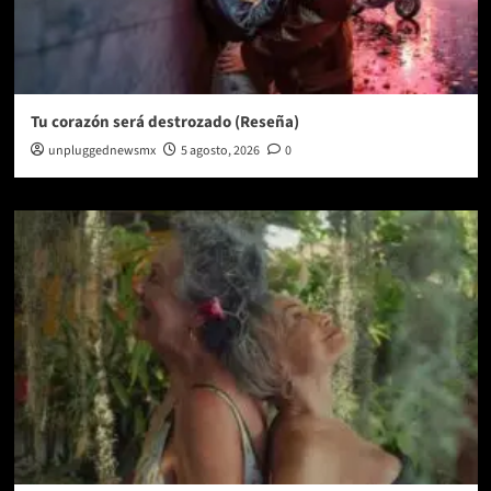
Tu corazón será destrozado (Reseña)
unpluggednewsmx
5 agosto, 2026
0