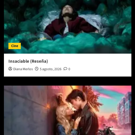
Cine
Insaciable (Reseña)
Diana Merlos
5 agosto, 2026
0