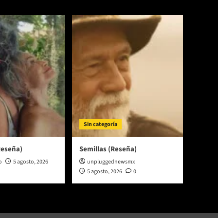
Sin categoría
Reseña)
Semillas (Reseña)
o
5 agosto, 2026
unpluggednewsmx
5 agosto, 2026
0