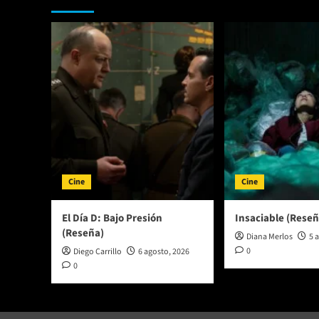
el
inolvidable
debut
de
The
Killers
Cine
Cine
El Día D: Bajo Presión
Insaciable (Reseñ
(Reseña)
Diana Merlos
5 
0
Diego Carrillo
6 agosto, 2026
0