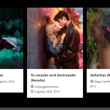
a)
Tu corazón será destrozado
Señoritas (
(Reseña)
agosto, 2026
Diego Carrill
0
unpluggednewsmx
5 agosto, 2026
0