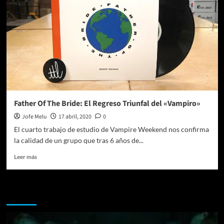
Father Of The Bride: El Regreso Triunfal del «Vampiro»
Jofe Melu
17 abril, 2020
0
El cuarto trabajo de estudio de Vampire Weekend nos confirma
la calidad de un grupo que tras 6 años de...
Leer
Leer más
más
sobre
Father
Te pueden interesar
Of
The
Bride:
El