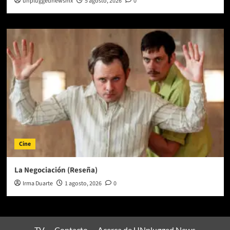
unpluggednewsmx
5 agosto, 2026
0
Cine
La Negociación (Reseña)
Irma Duarte
1 agosto, 2026
0
TV
Contacto
Acerca de UNplugged News