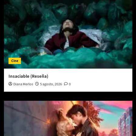
Regreso
Triunfal
del
«Vampiro»
Cine
Insaciable (Reseña)
Diana Merlos
5 agosto, 2026
0