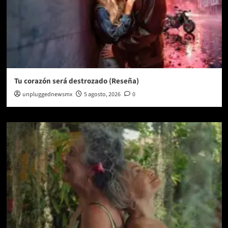
Tu corazón será destrozado (Reseña)
unpluggednewsmx
5 agosto, 2026
0