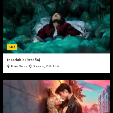
Cine
Insaciable (Reseña)
Diana Merlos
5 agosto, 2026
0