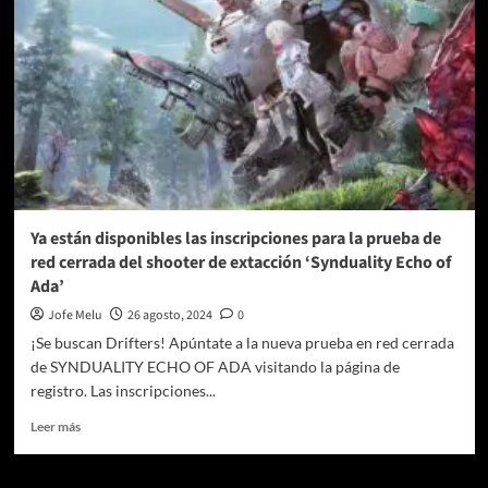
–
Punishing
Land
Trailer
Ya están disponibles las inscripciones para la prueba de
red cerrada del shooter de extacción ‘Synduality Echo of
Ada’
Jofe Melu
26 agosto, 2024
0
¡Se buscan Drifters! Apúntate a la nueva prueba en red cerrada
de SYNDUALITY ECHO OF ADA visitando la página de
registro. Las inscripciones...
Leer
Leer más
más
sobre
Ya