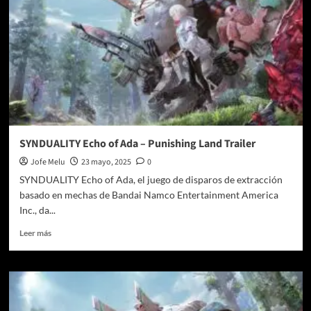
SYNDUALITY Echo of Ada – Punishing Land Trailer
Jofe Melu
23 mayo, 2025
0
SYNDUALITY Echo of Ada, el juego de disparos de extracción
basado en mechas de Bandai Namco Entertainment America
Inc., da...
Leer
Leer más
más
sobre
SYNDUALITY
Echo
of
Ada