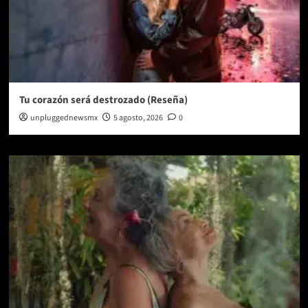
Tu corazón será destrozado (Reseña)
unpluggednewsmx
5 agosto, 2026
0