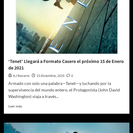
‘Tenet’ Llegará a Formato Casero el próximo 15 de Enero
de 2021
AJ Navarro
15 diciembre, 2020
0
Armado con solo una palabra—Tenet—y luchando por la
supervivencia del mundo entero, el Protagonista (John David
Washington) viaja a través...
Leer
Leer más
más
sobre
‘Tenet’
Llegará