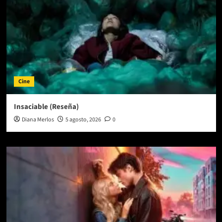
Cine
Insaciable (Reseña)
Diana Merlos
5 agosto, 2026
0