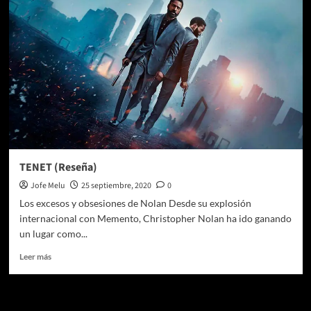
a
Formato
Casero
el
próximo
15
de
Enero
de
2021
TENET (Reseña)
Jofe Melu
25 septiembre, 2020
0
Los excesos y obsesiones de Nolan Desde su explosión
internacional con Memento, Christopher Nolan ha ido ganando
un lugar como...
Leer
Leer más
más
sobre
TENET
Te pueden interesar
(Reseña)