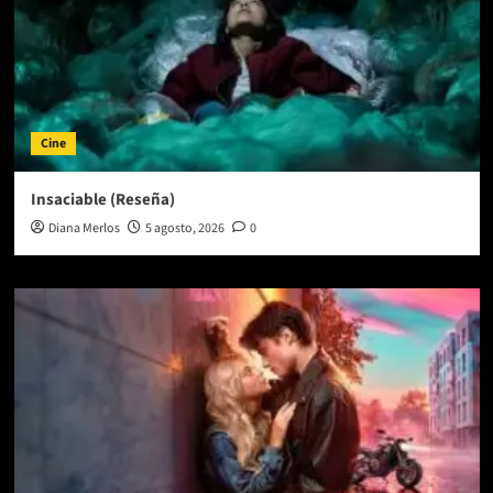
Cine
Insaciable (Reseña)
Diana Merlos
5 agosto, 2026
0