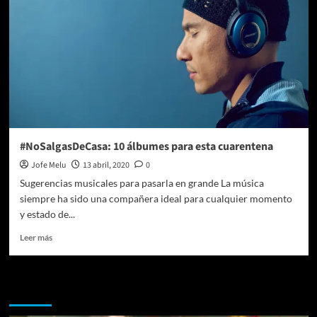
#NoSalgasDeCasa: 10 álbumes para esta cuarentena
Jofe Melu
13 abril, 2020
0
Sugerencias musicales para pasarla en grande La música
siempre ha sido una compañera ideal para cualquier momento
y estado de...
Leer
Leer más
más
sobre
#NoSalgasDeCasa:
Te pueden interesar
10
álbumes
para