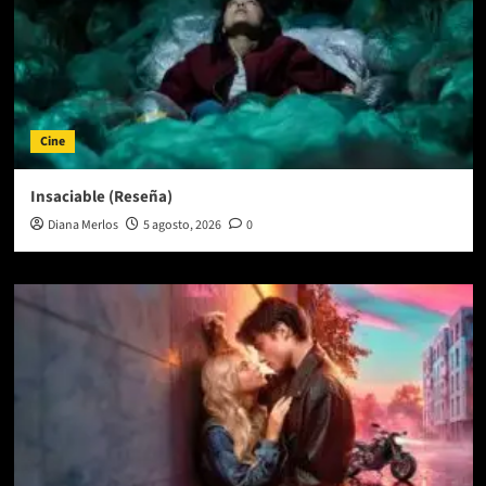
Cine
Insaciable (Reseña)
Diana Merlos
5 agosto, 2026
0