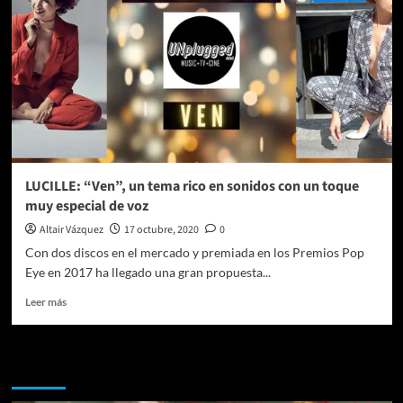
LUCILLE: “Ven”, un tema rico en sonidos con un toque
muy especial de voz
Altair Vázquez
17 octubre, 2020
0
Con dos discos en el mercado y premiada en los Premios Pop
Eye en 2017 ha llegado una gran propuesta...
Leer
Leer más
más
sobre
LUCILLE:
Te pueden interesar
“Ven”,
un
tema