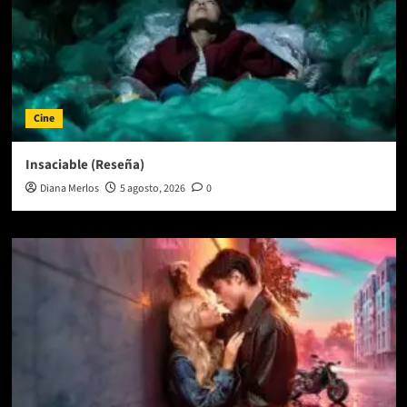
Cine
Insaciable (Reseña)
Diana Merlos
5 agosto, 2026
0